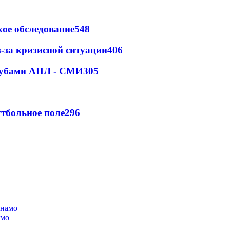
ое обследование
548
-за кризисной ситуации
406
клубами АПЛ - СМИ
305
тбольное поле
296
амо