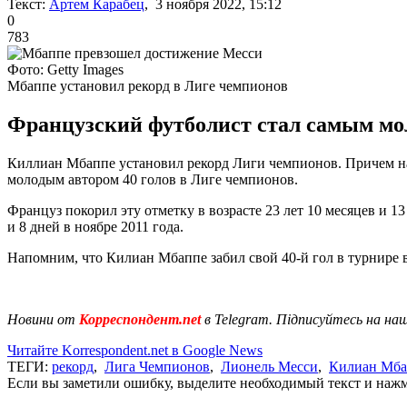
Текст:
Артем Карабец
, 3 ноября 2022, 15:12
0
783
Фото: Getty Images
Мбаппе установил рекорд в Лиге чемпионов
Французский футболист стал самым мол
Киллиан Мбаппе установил рекорд Лиги чемпионов. Причем н
молодым автором 40 голов в Лиге чемпионов.
Француз покорил эту отметку в возрасте 23 лет 10 месяцев и 1
и 8 дней в ноябре 2011 года.
Напомним, что Килиан Мбаппе забил свой 40-й гол в турнире 
Новини от
Корреспондент.net
в Telegram. Підписуйтесь на на
Читайте Korrespondent.net в Google News
ТЕГИ:
рекорд
,
Лига Чемпионов
,
Лионель Месси
,
Килиан Мба
Если вы заметили ошибку, выделите необходимый текст и нажми