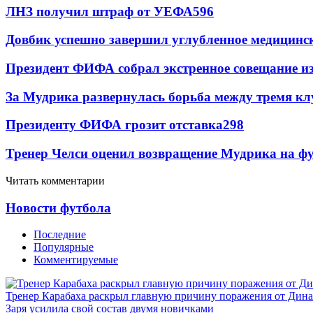
ЛНЗ получил штраф от УЕФА
596
Довбик успешно завершил углубленное медицинск
Президент ФИФА собрал экстренное совещание из
За Мудрика развернулась борьба между тремя 
Президенту ФИФА грозит отставка
298
Тренер Челси оценил возвращение Мудрика на фу
Читать комментарии
Новости футбола
Последние
Популярные
Комментируемые
Тренер Карабаха раскрыл главную причину поражения от Дин
Заря усилила свой состав двумя новичками