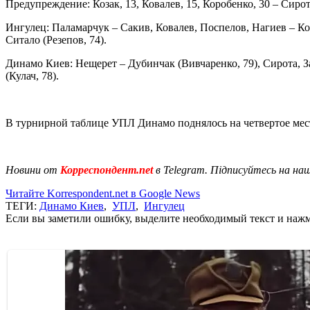
Предупреждение: Козак, 13, Ковалев, 15, Коробенко, 30 – Сирот
Ингулец: Паламарчук – Сакив, Ковалев, Поспелов, Нагиев – Кор
Ситало (Резепов, 74).
Динамо Киев: Нещерет – Дубинчак (Вивчаренко, 79), Сирота, З
(Кулач, 78).
В турнирной таблице УПЛ Динамо поднялось на четвертое место
Новини от
Корреспондент.net
в Telegram. Підписуйтесь на на
Читайте Korrespondent.net в Google News
ТЕГИ:
Динамо Киев
,
УПЛ
,
Ингулец
Если вы заметили ошибку, выделите необходимый текст и нажми