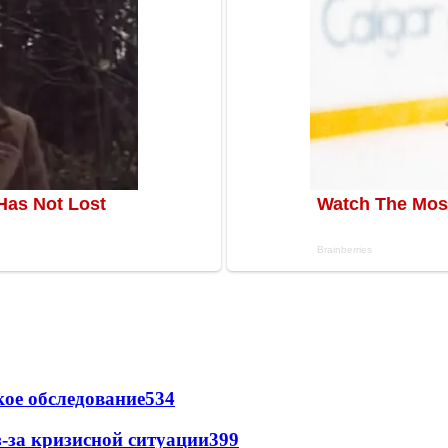
ое обследование
534
-за кризисной ситуации
399