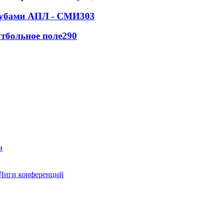
клубами АПЛ - СМИ
303
тбольное поле
290
 Лиги конференций