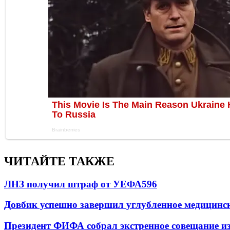
ЧИТАЙТЕ ТАКЖЕ
ЛНЗ получил штраф от УЕФА
596
Довбик успешно завершил углубленное медицинск
Президент ФИФА собрал экстренное совещание из