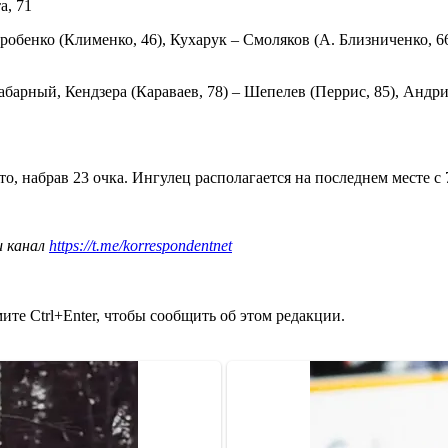
а, 71
обенко (Клименко, 46), Кухарук – Смоляков (А. Близниченко, 66)
абарный, Кендзера (Караваев, 78) – Шепелев (Перрис, 85), Андр
, набрав 23 очка. Ингулец располагается на последнем месте с 
ш канал
https://t.me/korrespondentnet
те Ctrl+Enter, чтобы сообщить об этом редакции.