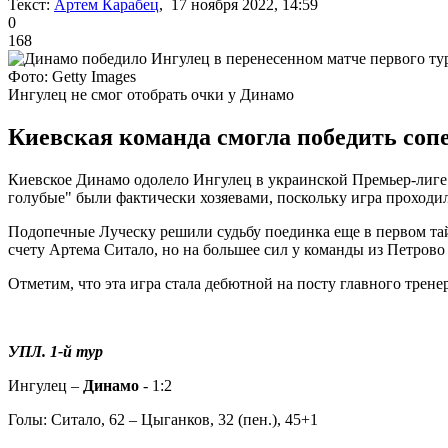
Текст:
Артем Карабец
, 17 ноября 2022, 14:59
0
168
Фото: Getty Images
Ингулец не смог отобрать очки у Динамо
Киевская команда смогла победить соп
Киевское Динамо одолело Ингулец в украинской Премьер-лиге. 
голубые" были фактически хозяевами, поскольку игра проходил
Подопечные Луческу решили судьбу поединка еще в первом тай
счету Артема Ситало, но на большее сил у команды из Петрово 
Отметим, что эта игра стала дебютной на посту главного трен
УПЛ. 1-й тур
Ингулец –
Динамо
- 1:2
Голы: Ситало, 62 – Цыганков, 32 (пен.), 45+1