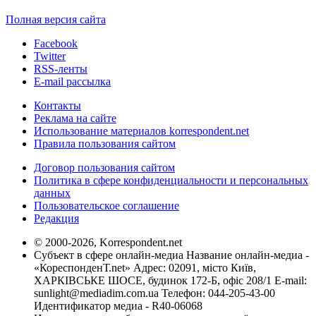
Полная версия сайта
Facebook
Twitter
RSS-ленты
E-mail рассылка
Контакты
Реклама на сайте
Использование материалов korrespondent.net
Правила пользования сайтом
Договор пользования сайтом
Политика в сфере конфиденциальности и персональных
данных
Пользовательское соглашение
Редакция
© 2000-2026, Korrespondent.net
Субъект в сфере онлайн-медиа Название онлайн-медиа -
«КореспонденТ.net» Адрес: 02091, місто Київ,
ХАРКІВСЬКЕ ШОСЕ, будинок 172-Б, офіс 208/1 E-mail:
sunlight@mediadim.com.ua
Телефон: 044-205-43-00
Идентификатор медиа - R40-06068