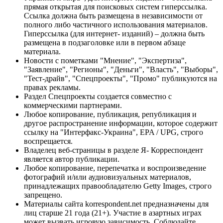
прямая открытая для поисковых систем гиперссылка.
Ссылка должна быть размещена в независимости от
полного либо частичного использования материалов.
Гиперссылка (для интернет- изданий) – должна быть
размещена в подзаголовке или в первом абзаце
материала.
Новости с пометками "Мнение", "Экспертиза",
"Заявление", "Регионы", "Деньги", "Власть", "Выборы",
"Тест-драйв", "Спецпроекты", "Промо" публикуются на
правах рекламы.
Раздел Спецпроекты создается совместно с
коммерческими партнерами.
Любое копирование, публикация, републикация и
другое распространение информации, которое содержит
ссылку на "Интерфакс-Украина", EPA / UPG, строго
воспрещается.
Владелец веб-страницы в разделе Я- Корреспондент
является автор публикации.
Любое копирование, перепечатка и воспроизведение
фотографий и/или аудиовизуальных материалов,
принадлежащих правообладателю Getty Images, строго
запрещено.
Материалы сайта korrespondent.net предназначены для
лиц старше 21 года (21+). Участие в азартных играх
может вызвать игровую зависимость. Соблюдайте