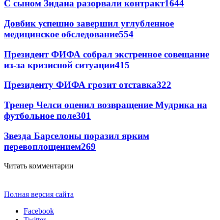
С сыном Зидана разорвали контракт
1644
Довбик успешно завершил углубленное
медицинское обследование
554
Президент ФИФА собрал экстренное совещание
из-за кризисной ситуации
415
Президенту ФИФА грозит отставка
322
Тренер Челси оценил возвращение Мудрика на
футбольное поле
301
Звезда Барселоны поразил ярким
перевоплощением
269
Читать комментарии
Полная версия сайта
Facebook
Twitter