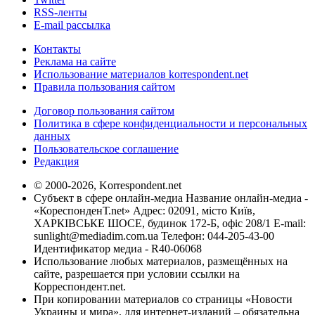
RSS-ленты
E-mail рассылка
Контакты
Реклама на сайте
Использование материалов korrespondent.net
Правила пользования сайтом
Договор пользования сайтом
Политика в сфере конфиденциальности и персональных
данных
Пользовательское соглашение
Редакция
© 2000-2026, Korrespondent.net
Субъект в сфере онлайн-медиа Название онлайн-медиа -
«КореспонденТ.net» Адрес: 02091, місто Київ,
ХАРКІВСЬКЕ ШОСЕ, будинок 172-Б, офіс 208/1 E-mail:
sunlight@mediadim.com.ua
Телефон: 044-205-43-00
Идентификатор медиа - R40-06068
Использование любых материалов, размещённых на
сайте, разрешается при условии ссылки на
Корреспондент.net.
При копировании материалов со страницы «Новости
Украины и мира», для интернет-изданий – обязательна