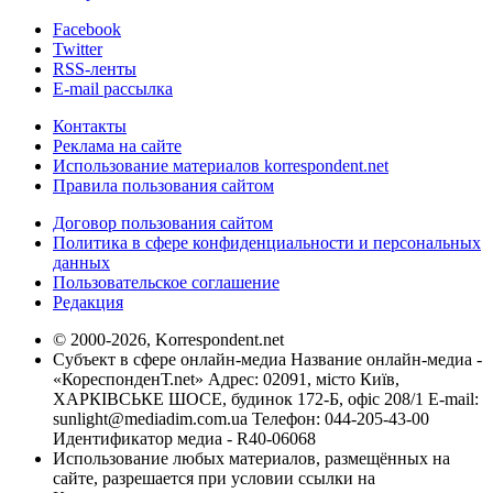
Facebook
Twitter
RSS-ленты
E-mail рассылка
Контакты
Реклама на сайте
Использование материалов korrespondent.net
Правила пользования сайтом
Договор пользования сайтом
Политика в сфере конфиденциальности и персональных
данных
Пользовательское соглашение
Редакция
© 2000-2026, Korrespondent.net
Субъект в сфере онлайн-медиа Название онлайн-медиа -
«КореспонденТ.net» Адрес: 02091, місто Київ,
ХАРКІВСЬКЕ ШОСЕ, будинок 172-Б, офіс 208/1 E-mail:
sunlight@mediadim.com.ua
Телефон: 044-205-43-00
Идентификатор медиа - R40-06068
Использование любых материалов, размещённых на
сайте, разрешается при условии ссылки на