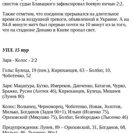
свисток судьи Блавацкого зафиксировал боевую ничью 2:2.
Также отметим, что поединок прерывался на длительное
время из-за воздушной тревоги, объявленной в Украине. А на
84-й минуте матч был прерван почти на 10 минут из-за того,
что на стадионе Динамо в Киеве пропал свет.
УПЛ. 15 тур
Заря - Колос - 2:2
Голы: Булеца, 19 (пен.), Кирюханцев, 63 – Болбат, 10,
Чоботенко, 52
Заря: Мацапура, Бутко, Имереков, Данченко, Батагов, Чурко,
Бражко, Русин (Антюх 46), Кирюханцев, Булеца, Мишнев
(Лунев 80)
Колос: Волынец, Черноморец, Чоботенко, Новак, Золотов,
Милько, Богданов (Задоя 90+1), Ильин (Исаенко 75),
Ориховский (Мякушко 75), Болбат, Безбородько (Лысенко 46)
Предупреждения: Лунев, 89 – Ориховский, 31, Богданов, 68,
Милько, 86, Лысенко, 90+1