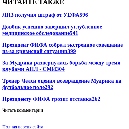
ЧИТАЙТЕ ТАКЖЕ
ЛНЗ получил штраф от УЕФА
596
Довбик успешно завершил углубленное
медицинское обследование
541
Президент ФИФА собрал экстренное совещание
из-за кризисной ситуации
399
За Мудрика развернулась борьба между тремя
клубами АПЛ - СМИ
304
Тренер Челси оценил возвращение Мудрика на
футбольное поле
292
Президенту ФИФА грозит отставка
262
Читать комментарии
Полная версия сайта