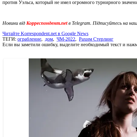
против Уэльса, который не имел огромного турнирного значени
Новини від
Корреспондент.net
в Telegram. Підписуйтесь на на
Читайте Korrespondent.net в Google News
ТЕГИ:
ограбление
,
дом
,
ЧМ-2022
,
Рахим Стерлинг
Если вы заметили ошибку, выделите необходимый текст и нажми