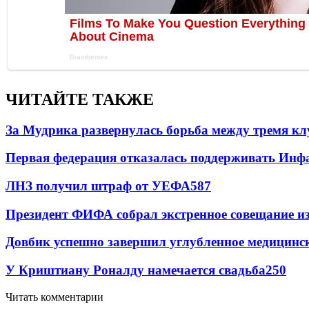
ЧИТАЙТЕ ТАКЖЕ
За Мудрика развернулась борьба между тремя 
Первая федерация отказалась поддерживать Инф
ЛНЗ получил штраф от УЕФА
587
Президент ФИФА собрал экстренное совещание из
Довбик успешно завершил углубленное медицинск
У Криштиану Роналду намечается свадьба
250
Читать комментарии