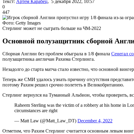
Текст:
Артем Карабец
, 5 декабря 2022, 10:57
0
447
Фото: Getty Images
Стерлинг может не сыграть больше на ЧМ-2022
Основной полузащитник сборной Англи
Сборная Англии без проблем обыграла в 1/8 финала
Сенегал со
полузащитника англичан Рахима Стерлинга.
Незадолго до старта матча стало известно, что основной винге
Теперь же СМИ удалось узнать причину отсутствия представите
поэтому Рахим решил срочно полететь в Великобританию.
Стерлинг вернулся на Туманный Альбион, чтобы проверить, все 
Raheem Sterling was the victim of a robbery at his home in Lond
circumstances are right
— Matt Law (@Matt_Law_DT)
December 4, 2022
Отметим, что Рахим Стерлинг считается основным левым вингер