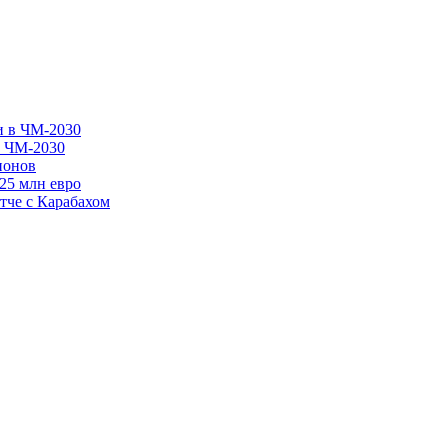
в ЧМ-2030
ионов
125 млн евро
тче с Карабахом