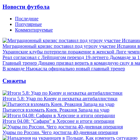
Новости футбола
Последние
Популярные
Комментируемые
Миграционный кризис поставил под угрозу участие Испании 
Украинские клубы потерпели поражение в женской Лиге чемп
Реал согласовал с Лейпцигом переход 19-летнего Дьоманде за 
Главный тренер Динамо призвал верить в командную силу в ма
В команде Ньюкасла официально новый главный тренер
Сюжеты
Итоги 5.8: Удар по Киеву и нехватка антибаллистики
Пытаются взломать Киев. Реакция Запада на удар
Итоги 04.08: "Сафари" в Херсоне и итоги операции
Удары по России. Чего достигла 40-дневная операция