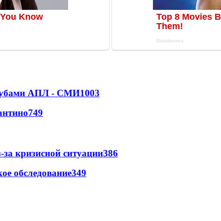
клубами АПЛ - СМИ
1003
антино
749
-за кризисной ситуации
386
ое обследование
349