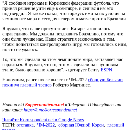
"Я сообщил игрокам и Корейской федерации футбола, что
принял решение уйти еще в сентябре, и сейчас я им это
подтвердил. Я также сказал, что горжусь ими за их усилия на
чемпионате мира и сегодня вечером в матче против Бразилии.
Я думаю, что наше присутствие в Катаре закончилось
справедливо. Мы должны поздравить Бразилию, потому что
они были лучше нас. Наша стратегия заключалась в том,
чтобы попытаться контролировать игру, мы готовились к ним,
но это не удалось.
То, что мы сделали на этом чемпионате мира, заставляет нас
гордиться. Я думаю, что то, что мы сделали на групповом
этапе, было довольно хорошо", - цитирует Бенту
ESPN
.
Напомним, ранее после вылета с ЧМ-2022
сборную Бельгии
покинул главный тренер
Роберто Мартинес.
Новини від
Корреспондент.net
в Telegram. Підписуйтесь на
наш канал
https://t.me/korrespondentnet
Читайте Korrespondent.net в Google News
ТЕГИ:
отставка
,
ЧМ-2022
,
сборная Южной Кореи
,
главный