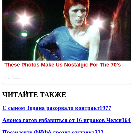
ЧИТАЙТЕ ТАКЖЕ
С сыном Зидана разорвали контракт
1977
Алонсо готов избавиться от 16 игроков Челси
364
Президенту ФИФА грозит отставка
322