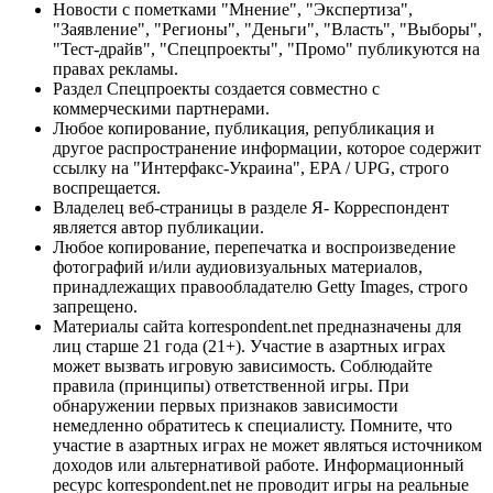
Новости с пометками "Мнение", "Экспертиза",
"Заявление", "Регионы", "Деньги", "Власть", "Выборы",
"Тест-драйв", "Спецпроекты", "Промо" публикуются на
правах рекламы.
Раздел Спецпроекты создается совместно с
коммерческими партнерами.
Любое копирование, публикация, републикация и
другое распространение информации, которое содержит
ссылку на "Интерфакс-Украина", EPA / UPG, строго
воспрещается.
Владелец веб-страницы в разделе Я- Корреспондент
является автор публикации.
Любое копирование, перепечатка и воспроизведение
фотографий и/или аудиовизуальных материалов,
принадлежащих правообладателю Getty Images, строго
запрещено.
Материалы сайта korrespondent.net предназначены для
лиц старше 21 года (21+). Участие в азартных играх
может вызвать игровую зависимость. Соблюдайте
правила (принципы) ответственной игры. При
обнаружении первых признаков зависимости
немедленно обратитесь к специалисту. Помните, что
участие в азартных играх не может являться источником
доходов или альтернативой работе. Информационный
ресурс korrespondent.net не проводит игры на реальные