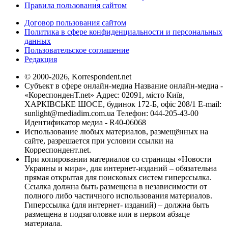
Правила пользования сайтом
Договор пользования сайтом
Политика в сфере конфиденциальности и персональных
данных
Пользовательское соглашение
Редакция
© 2000-2026, Korrespondent.net
Субъект в сфере онлайн-медиа Название онлайн-медиа -
«КореспонденТ.net» Адрес: 02091, місто Київ,
ХАРКІВСЬКЕ ШОСЕ, будинок 172-Б, офіс 208/1 E-mail:
sunlight@mediadim.com.ua
Телефон: 044-205-43-00
Идентификатор медиа - R40-06068
Использование любых материалов, размещённых на
сайте, разрешается при условии ссылки на
Корреспондент.net.
При копировании материалов со страницы «Новости
Украины и мира», для интернет-изданий – обязательна
прямая открытая для поисковых систем гиперссылка.
Ссылка должна быть размещена в независимости от
полного либо частичного использования материалов.
Гиперссылка (для интернет- изданий) – должна быть
размещена в подзаголовке или в первом абзаце
материала.