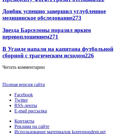
Довбик успешно завершил углубленное
медицинское обследование
273
Звезда Барселоны поразил ярким
перевоплощением
271
В Уганде напали на капитана футбольной
сборной с трагическим исходом
226
Читать комментарии
Полная версия сайта
Facebook
Twitter
RSS-ленты
E-mail рассылка
Контакты
Реклама на сайте
Использование материалов korrespondent.net