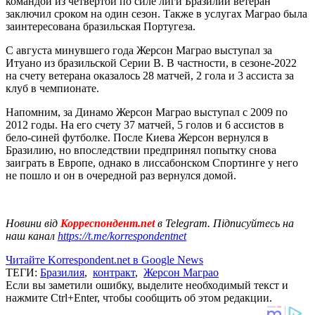
командой из четвертой по силе лиги Бразилии ветеран
заключил сроком на один сезон. Также в услугах Маграо была
заинтересована бразильская Португеза.
С августа минувшего года Жерсон Маграо выступал за
Итуано из бразильской Серии В. В частности, в сезоне-2022
на счету ветерана оказалось 28 матчей, 2 гола и 3 ассиста за
клуб в чемпионате.
Напомним, за Динамо Жерсон Маграо выступал с 2009 по
2012 годы. На его счету 37 матчей, 5 голов и 6 ассистов в
бело-синей футболке. После Киева Жерсон вернулся в
Бразилию, но впоследствии предпринял попытку снова
заиграть в Европе, однако в лиссабонском Спортинге у него
не пошло и он в очередной раз вернулся домой.
Новини від
Корреспондент.net
в Telegram. Підписуйтесь на
наш канал
https://t.me/korrespondentnet
Читайте Korrespondent.net в Google News
ТЕГИ:
Бразилия
,
контракт
,
Жерсон Маграо
Если вы заметили ошибку, выделите необходимый текст и
нажмите Ctrl+Enter, чтобы сообщить об этом редакции.