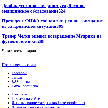
Довбик успешно завершил углубленное
медицинское обследование
524
Президент ФИФА собрал экстренное совещание
из-за кризисной ситуации
399
Тренер Челси оценил возвращение Мудрика на
футбольное поле
288
Читать комментарии
Полная версия сайта
Facebook
Twitter
RSS-ленты
E-mail рассылка
Контакты
Реклама на сайте
Использование материалов korrespondent.net
Правила пользования сайтом