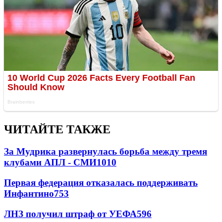
ЧИТАЙТЕ ТАКЖЕ
За Мудрика развернулась борьба между тремя
клубами АПЛ - СМИ
1010
Первая федерация отказалась поддерживать
Инфантино
753
ЛНЗ получил штраф от УЕФА
596