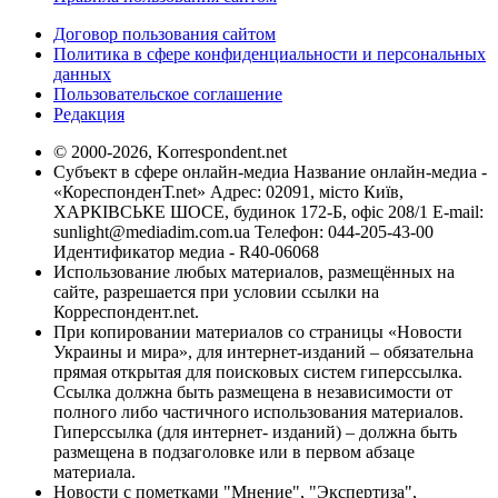
Договор пользования сайтом
Политика в сфере конфиденциальности и персональных
данных
Пользовательское соглашение
Редакция
© 2000-2026, Korrespondent.net
Субъект в сфере онлайн-медиа Название онлайн-медиа -
«КореспонденТ.net» Адрес: 02091, місто Київ,
ХАРКІВСЬКЕ ШОСЕ, будинок 172-Б, офіс 208/1 E-mail:
sunlight@mediadim.com.ua
Телефон: 044-205-43-00
Идентификатор медиа - R40-06068
Использование любых материалов, размещённых на
сайте, разрешается при условии ссылки на
Корреспондент.net.
При копировании материалов со страницы «Новости
Украины и мира», для интернет-изданий – обязательна
прямая открытая для поисковых систем гиперссылка.
Ссылка должна быть размещена в независимости от
полного либо частичного использования материалов.
Гиперссылка (для интернет- изданий) – должна быть
размещена в подзаголовке или в первом абзаце
материала.
Новости с пометками "Мнение", "Экспертиза",