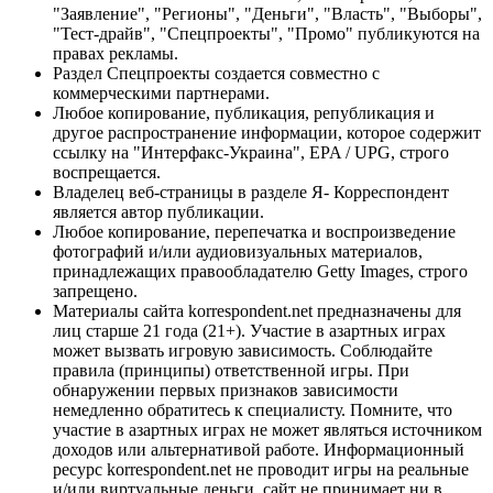
"Заявление", "Регионы", "Деньги", "Власть", "Выборы",
"Тест-драйв", "Спецпроекты", "Промо" публикуются на
правах рекламы.
Раздел Спецпроекты создается совместно с
коммерческими партнерами.
Любое копирование, публикация, републикация и
другое распространение информации, которое содержит
ссылку на "Интерфакс-Украина", EPA / UPG, строго
воспрещается.
Владелец веб-страницы в разделе Я- Корреспондент
является автор публикации.
Любое копирование, перепечатка и воспроизведение
фотографий и/или аудиовизуальных материалов,
принадлежащих правообладателю Getty Images, строго
запрещено.
Материалы сайта korrespondent.net предназначены для
лиц старше 21 года (21+). Участие в азартных играх
может вызвать игровую зависимость. Соблюдайте
правила (принципы) ответственной игры. При
обнаружении первых признаков зависимости
немедленно обратитесь к специалисту. Помните, что
участие в азартных играх не может являться источником
доходов или альтернативой работе. Информационный
ресурс korrespondent.net не проводит игры на реальные
и/или виртуальные деньги, сайт не принимает ни в