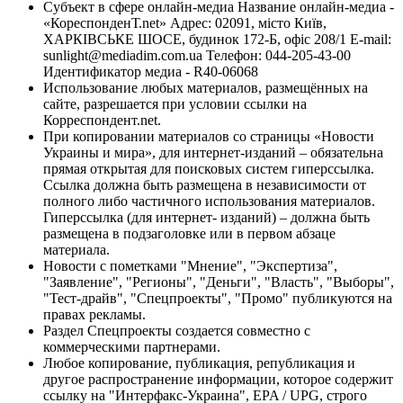
Субъект в сфере онлайн-медиа Название онлайн-медиа -
«КореспонденТ.net» Адрес: 02091, місто Київ,
ХАРКІВСЬКЕ ШОСЕ, будинок 172-Б, офіс 208/1 E-mail:
sunlight@mediadim.com.ua
Телефон: 044-205-43-00
Идентификатор медиа - R40-06068
Использование любых материалов, размещённых на
сайте, разрешается при условии ссылки на
Корреспондент.net.
При копировании материалов со страницы «Новости
Украины и мира», для интернет-изданий – обязательна
прямая открытая для поисковых систем гиперссылка.
Ссылка должна быть размещена в независимости от
полного либо частичного использования материалов.
Гиперссылка (для интернет- изданий) – должна быть
размещена в подзаголовке или в первом абзаце
материала.
Новости с пометками "Мнение", "Экспертиза",
"Заявление", "Регионы", "Деньги", "Власть", "Выборы",
"Тест-драйв", "Спецпроекты", "Промо" публикуются на
правах рекламы.
Раздел Спецпроекты создается совместно с
коммерческими партнерами.
Любое копирование, публикация, републикация и
другое распространение информации, которое содержит
ссылку на "Интерфакс-Украина", EPA / UPG, строго