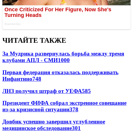
ЧИТАЙТЕ ТАКЖЕ
За Мудрика развернулась борьба между тремя
клубами АПЛ - СМИ
1000
Первая федерация отказалась поддерживать
Инфантино
748
ЛНЗ получил штраф от УЕФА
585
Президент ФИФА собрал экстренное совещание
из-за кризисной ситуации
378
Довбик успешно завершил углубленное
медицинское обследование
301