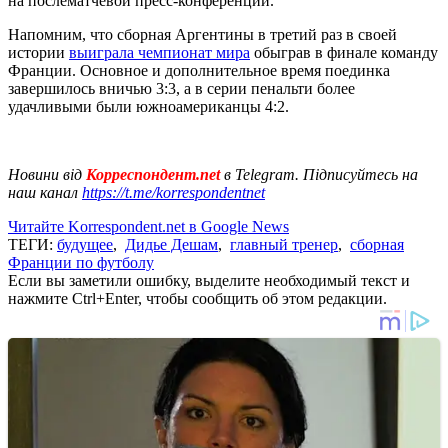
на послематчевой пресс-конференции.
Напомним, что сборная Аргентины в третий раз в своей
истории
выиграла чемпионат мира
обыграв в финале команду
Франции. Основное и дополнительное время поединка
завершилось вничью 3:3, а в серии пенальти более
удачливыми были южноамериканцы 4:2.
Новини від
Корреспондент.net
в Telegram. Підписуйтесь на
наш канал
https://t.me/korrespondentnet
Читайте Korrespondent.net в Google News
ТЕГИ:
будущее
,
Дидье Дешам
,
главный тренер
,
сборная
Франции по футболу
Если вы заметили ошибку, выделите необходимый текст и
нажмите Ctrl+Enter, чтобы сообщить об этом редакции.