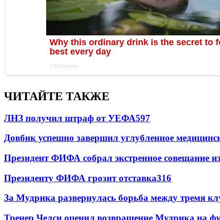
ЧИТАЙТЕ ТАКЖЕ
ЛНЗ получил штраф от УЕФА
597
Довбик успешно завершил углубленное медицинск
Президент ФИФА собрал экстренное совещание из
Президенту ФИФА грозит отставка
316
За Мудрика развернулась борьба между тремя 
Тренер Челси оценил возвращение Мудрика на фу