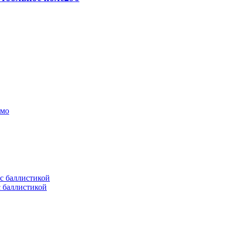
амо
с баллистикой