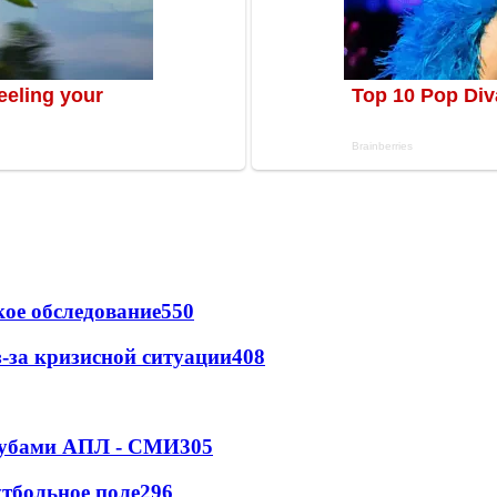
ое обследование
550
-за кризисной ситуации
408
клубами АПЛ - СМИ
305
тбольное поле
296