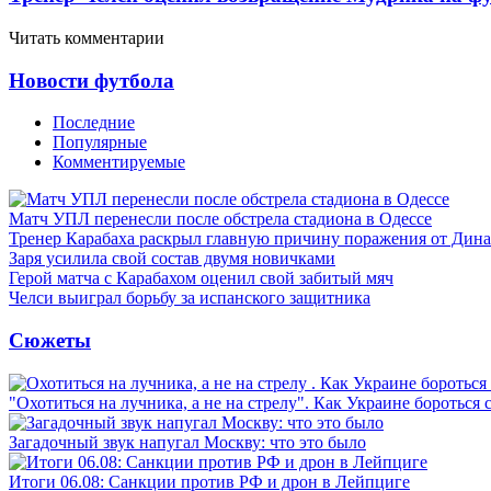
Читать комментарии
Новости футбола
Последние
Популярные
Комментируемые
Матч УПЛ перенесли после обстрела стадиона в Одессе
Тренер Карабаха раскрыл главную причину поражения от Дин
Заря усилила свой состав двумя новичками
Герой матча с Карабахом оценил свой забитый мяч
Челси выиграл борьбу за испанского защитника
Сюжеты
"Охотиться на лучника, а не на стрелу". Как Украине бороться 
Загадочный звук напугал Москву: что это было
Итоги 06.08: Санкции против РФ и дрон в Лейпциге