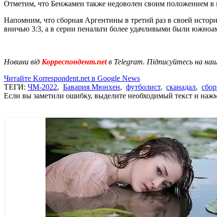
Отметим, что Бенжамен также недоволен своим положением в 
Напомним, что сборная Аргентины в третий раз в своей истор
вничью 3:3, а в серии пенальти более удачливыми были южноа
Новини від
Корреспондент.net
в Telegram. Підписуйтесь на на
Читайте Korrespondent.net в Google News
ТЕГИ:
ЧМ-2022
,
Бавария Мюнхен
,
футболист
,
сканадал
,
сбор
Если вы заметили ошибку, выделите необходимый текст и нажми