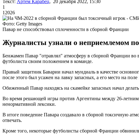
Текст:
Артем Карабец
, 20 декабря 2022, 15:30
1
12026
Фото: Getty Images
Павар не способствовал сплоченности в сборной Франции
Журналисты узнали о неприемлемом по
Бенжамен Павар "отравлял" атмосферу в сборной Франции во в
футболиста своим положением в команде.
Правый защитник Баварии начал мундиаль в качестве основног
после этого был усажен на лавку запасных, а его место на пол
Обиженный Павар находясь на скамейке запасных начал делать 
Во время решающей игры против Аргентины между 26-летним 
ненормативной лексики.
В итоге поведение Павара создавало в сборной токсичную атмо
отвечать.
Кроме того, некоторые футболисты сборной Франции обвинили 