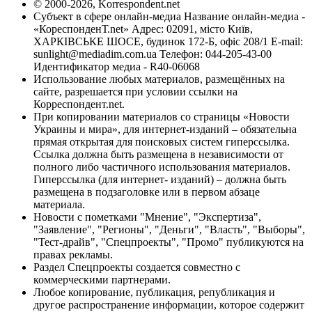
© 2000-2026, Korrespondent.net
Субъект в сфере онлайн-медиа Название онлайн-медиа -
«КореспонденТ.net» Адрес: 02091, місто Київ,
ХАРКІВСЬКЕ ШОСЕ, будинок 172-Б, офіс 208/1 E-mail:
sunlight@mediadim.com.ua
Телефон: 044-205-43-00
Идентификатор медиа - R40-06068
Использование любых материалов, размещённых на
сайте, разрешается при условии ссылки на
Корреспондент.net.
При копировании материалов со страницы «Новости
Украины и мира», для интернет-изданий – обязательна
прямая открытая для поисковых систем гиперссылка.
Ссылка должна быть размещена в независимости от
полного либо частичного использования материалов.
Гиперссылка (для интернет- изданий) – должна быть
размещена в подзаголовке или в первом абзаце
материала.
Новости с пометками "Мнение", "Экспертиза",
"Заявление", "Регионы", "Деньги", "Власть", "Выборы",
"Тест-драйв", "Спецпроекты", "Промо" публикуются на
правах рекламы.
Раздел Спецпроекты создается совместно с
коммерческими партнерами.
Любое копирование, публикация, републикация и
другое распространение информации, которое содержит