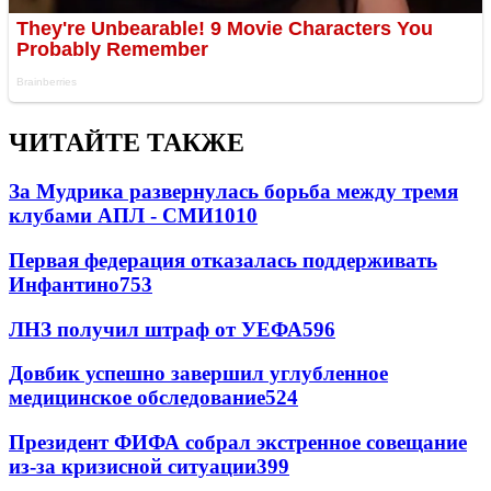
ЧИТАЙТЕ ТАКЖЕ
За Мудрика развернулась борьба между тремя
клубами АПЛ - СМИ
1010
Первая федерация отказалась поддерживать
Инфантино
753
ЛНЗ получил штраф от УЕФА
596
Довбик успешно завершил углубленное
медицинское обследование
524
Президент ФИФА собрал экстренное совещание
из-за кризисной ситуации
399