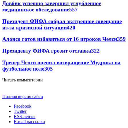
Довбик успешно завершил углубленное
медицинское обследование
557
Президент ФИФА собрал экстренное совещание
из-за кризисной ситуации
420
Алонсо готов избавиться от 16 игроков Челси
359
Президенту ФИФА грозит отставка
322
Тренер Челси оценил возвращение Мудрика на
футбольное поле
305
Читать комментарии
Полная версия сайта
Facebook
Twitter
RSS-ленты
E-mail рассылка