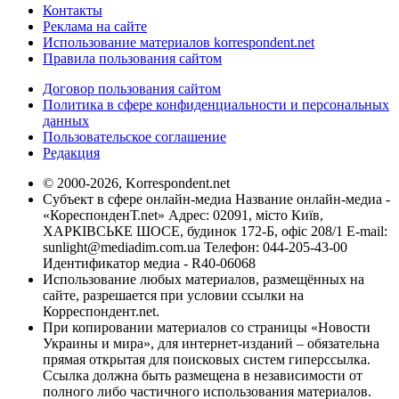
Контакты
Реклама на сайте
Использование материалов korrespondent.net
Правила пользования сайтом
Договор пользования сайтом
Политика в сфере конфиденциальности и персональных
данных
Пользовательское соглашение
Редакция
© 2000-2026, Korrespondent.net
Субъект в сфере онлайн-медиа Название онлайн-медиа -
«КореспонденТ.net» Адрес: 02091, місто Київ,
ХАРКІВСЬКЕ ШОСЕ, будинок 172-Б, офіс 208/1 E-mail:
sunlight@mediadim.com.ua
Телефон: 044-205-43-00
Идентификатор медиа - R40-06068
Использование любых материалов, размещённых на
сайте, разрешается при условии ссылки на
Корреспондент.net.
При копировании материалов со страницы «Новости
Украины и мира», для интернет-изданий – обязательна
прямая открытая для поисковых систем гиперссылка.
Ссылка должна быть размещена в независимости от
полного либо частичного использования материалов.