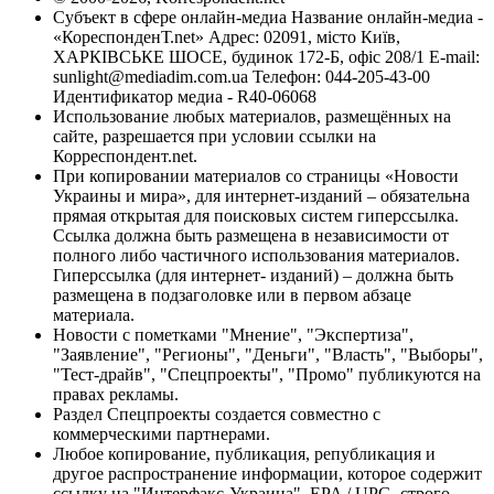
Субъект в сфере онлайн-медиа Название онлайн-медиа -
«КореспонденТ.net» Адрес: 02091, місто Київ,
ХАРКІВСЬКЕ ШОСЕ, будинок 172-Б, офіс 208/1 E-mail:
sunlight@mediadim.com.ua
Телефон: 044-205-43-00
Идентификатор медиа - R40-06068
Использование любых материалов, размещённых на
сайте, разрешается при условии ссылки на
Корреспондент.net.
При копировании материалов со страницы «Новости
Украины и мира», для интернет-изданий – обязательна
прямая открытая для поисковых систем гиперссылка.
Ссылка должна быть размещена в независимости от
полного либо частичного использования материалов.
Гиперссылка (для интернет- изданий) – должна быть
размещена в подзаголовке или в первом абзаце
материала.
Новости с пометками "Мнение", "Экспертиза",
"Заявление", "Регионы", "Деньги", "Власть", "Выборы",
"Тест-драйв", "Спецпроекты", "Промо" публикуются на
правах рекламы.
Раздел Спецпроекты создается совместно с
коммерческими партнерами.
Любое копирование, публикация, републикация и
другое распространение информации, которое содержит
ссылку на "Интерфакс-Украина", EPA / UPG, строго