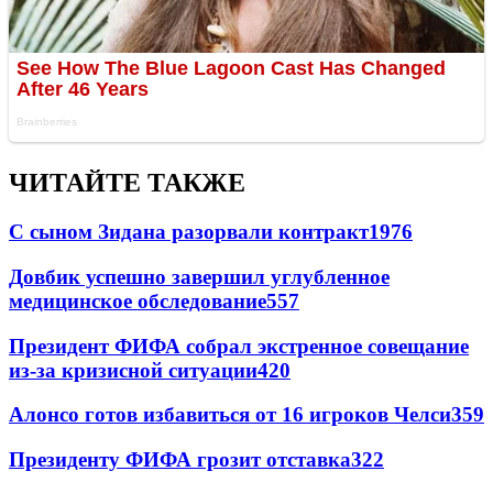
ЧИТАЙТЕ ТАКЖЕ
С сыном Зидана разорвали контракт
1976
Довбик успешно завершил углубленное
медицинское обследование
557
Президент ФИФА собрал экстренное совещание
из-за кризисной ситуации
420
Алонсо готов избавиться от 16 игроков Челси
359
Президенту ФИФА грозит отставка
322