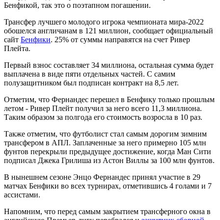
Бенфикой, так это о поэтапном погашении.
Трансфер лучшего молодого игрока чемпионата мира-2022
обошелся англичанам в 121 миллион, сообщает официальный
сайт
Бенфики
. 25% от суммы направятся на счет Ривер
Плейта.
Первый взнос составляет 34 миллиона, остальная сумма будет
выплачена в виде пяти отдельных частей. С самим
полузащитником был подписан контракт на 8,5 лет.
Отметим, что Фернандес перешел в Бенфику только прошлым
летом - Ривер Плейт получил за него всего 11,3 миллиона.
Таким образом за полгода его стоимость возросла в 10 раз.
Также отметим, что футболист стал самым дорогим зимним
трансфером в АПЛ. Заплаченные за него примерно 105 млн
фунтов перекрыли предыдущее достижение, когда Ман Сити
подписал Джека Грилиша из Астон Виллы за 100 млн фунтов.
В нынешнем сезоне Энцо Фернандес принял участие в 29
матчах Бенфики во всех турнирах, отметившись 4 голами и 7
ассистами.
Напомним, что перед самым закрытием трансферного окна в