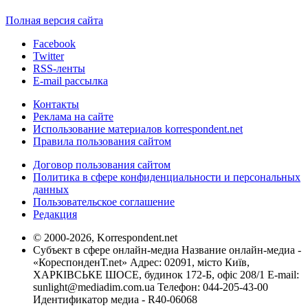
Полная версия сайта
Facebook
Twitter
RSS-ленты
E-mail рассылка
Контакты
Реклама на сайте
Использование материалов korrespondent.net
Правила пользования сайтом
Договор пользования сайтом
Политика в сфере конфиденциальности и персональных
данных
Пользовательское соглашение
Редакция
© 2000-2026, Korrespondent.net
Субъект в сфере онлайн-медиа Название онлайн-медиа -
«КореспонденТ.net» Адрес: 02091, місто Київ,
ХАРКІВСЬКЕ ШОСЕ, будинок 172-Б, офіс 208/1 E-mail:
sunlight@mediadim.com.ua
Телефон: 044-205-43-00
Идентификатор медиа - R40-06068