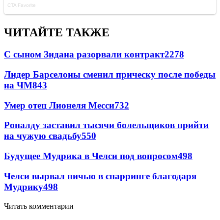
ЧИТАЙТЕ ТАКЖЕ
С сыном Зидана разорвали контракт
2278
Лидер Барселоны сменил прическу после победы
на ЧМ
843
Умер отец Лионеля Месси
732
Роналду заставил тысячи болельщиков прийти
на чужую свадьбу
550
Будущее Мудрика в Челси под вопросом
498
Челси вырвал ничью в спарринге благодаря
Мудрику
498
Читать комментарии