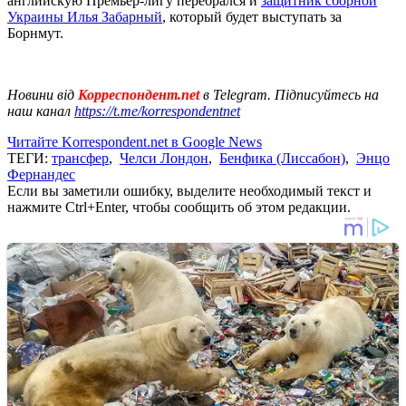
английскую Премьер-лигу перебрался и
защитник сборной
Украины Илья Забарный
, который будет выступать за
Борнмут.
Новини від
Корреспондент.net
в Telegram. Підписуйтесь на
наш канал
https://t.me/korrespondentnet
Читайте Korrespondent.net в Google News
ТЕГИ:
трансфер
,
Челси Лондон
,
Бенфика (Лиссабон)
,
Энцо
Фернандес
Если вы заметили ошибку, выделите необходимый текст и
нажмите Ctrl+Enter, чтобы сообщить об этом редакции.