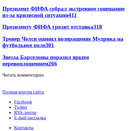
Президент ФИФА собрал экстренное совещание
из-за кризисной ситуации
411
Президенту ФИФА грозит отставка
318
Тренер Челси оценил возвращение Мудрика на
футбольное поле
301
Звезда Барселоны поразил ярким
перевоплощением
266
Читать комментарии
Полная версия сайта
Facebook
Twitter
RSS-ленты
E-mail рассылка
Контакты