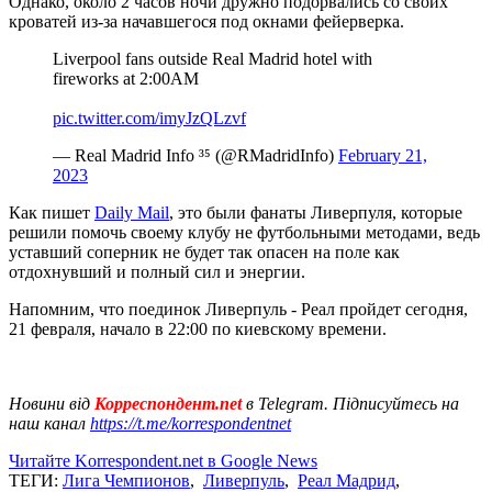
Однако, около 2 часов ночи дружно подорвались со своих
кроватей из-за начавшегося под окнами фейерверка.
Liverpool fans outside Real Madrid hotel with
fireworks at 2:00AM
pic.twitter.com/imyJzQLzvf
— Real Madrid Info ³⁵ (@RMadridInfo)
February 21,
2023
Как пишет
Daily Mail
, это были фанаты Ливерпуля, которые
решили помочь своему клубу не футбольными методами, ведь
уставший соперник не будет так опасен на поле как
отдохнувший и полный сил и энергии.
Напомним, что поединок Ливерпуль - Реал пройдет сегодня,
21 февраля, начало в 22:00 по киевскому времени.
Новини від
Корреспондент.net
в Telegram. Підписуйтесь на
наш канал
https://t.me/korrespondentnet
Читайте Korrespondent.net в Google News
ТЕГИ:
Лига Чемпионов
,
Ливерпуль
,
Реал Мадрид
,