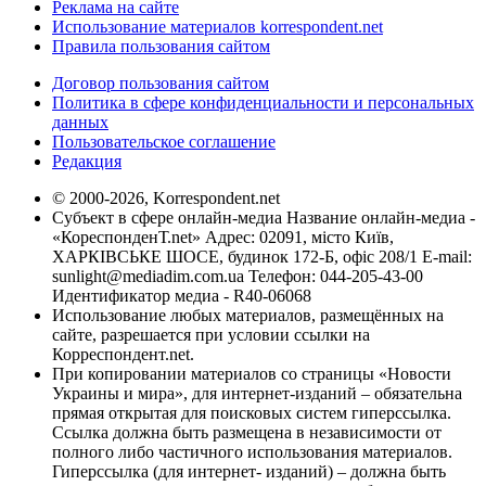
Реклама на сайте
Использование материалов korrespondent.net
Правила пользования сайтом
Договор пользования сайтом
Политика в сфере конфиденциальности и персональных
данных
Пользовательское соглашение
Редакция
© 2000-2026, Korrespondent.net
Субъект в сфере онлайн-медиа Название онлайн-медиа -
«КореспонденТ.net» Адрес: 02091, місто Київ,
ХАРКІВСЬКЕ ШОСЕ, будинок 172-Б, офіс 208/1 E-mail:
sunlight@mediadim.com.ua
Телефон: 044-205-43-00
Идентификатор медиа - R40-06068
Использование любых материалов, размещённых на
сайте, разрешается при условии ссылки на
Корреспондент.net.
При копировании материалов со страницы «Новости
Украины и мира», для интернет-изданий – обязательна
прямая открытая для поисковых систем гиперссылка.
Ссылка должна быть размещена в независимости от
полного либо частичного использования материалов.
Гиперссылка (для интернет- изданий) – должна быть