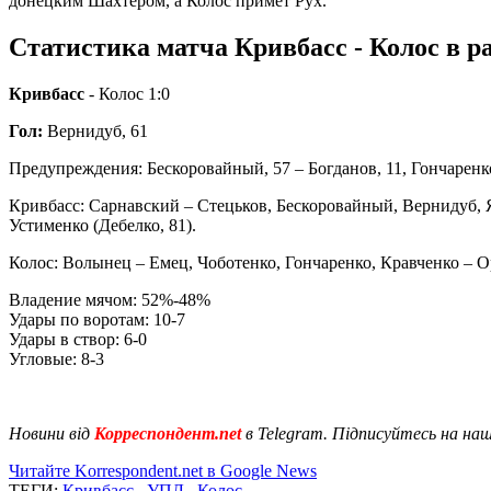
донецким Шахтером, а Колос примет Рух.
Статистика матча Кривбасс - Колос в р
Кривбасс
- Колос 1:0
Гол:
Вернидуб, 61
Предупреждения: Бескоровайный, 57 – Богданов, 11, Гончаренко
Кривбасс: Сарнавский – Стецьков, Бескоровайный, Вернидуб, Я
Устименко (Дебелко, 81).
Колос: Волынец – Емец, Чоботенко, Гончаренко, Кравченко – О
Владение мячом: 52%-48%
Удары по воротам: 10-7
Удары в створ: 6-0
Угловые: 8-3
Новини від
Корреспондент.net
в Telegram. Підписуйтесь на на
Читайте Korrespondent.net в Google News
ТЕГИ:
Кривбасс
,
УПЛ
,
Колос