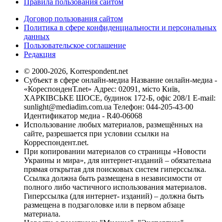
Правила пользования сайтом
Договор пользования сайтом
Политика в сфере конфиденциальности и персональных
данных
Пользовательское соглашение
Редакция
© 2000-2026, Korrespondent.net
Субъект в сфере онлайн-медиа Название онлайн-медиа -
«КореспонденТ.net» Адрес: 02091, місто Київ,
ХАРКІВСЬКЕ ШОСЕ, будинок 172-Б, офіс 208/1 E-mail:
sunlight@mediadim.com.ua
Телефон: 044-205-43-00
Идентификатор медиа - R40-06068
Использование любых материалов, размещённых на
сайте, разрешается при условии ссылки на
Корреспондент.net.
При копировании материалов со страницы «Новости
Украины и мира», для интернет-изданий – обязательна
прямая открытая для поисковых систем гиперссылка.
Ссылка должна быть размещена в независимости от
полного либо частичного использования материалов.
Гиперссылка (для интернет- изданий) – должна быть
размещена в подзаголовке или в первом абзаце
материала.