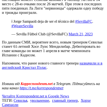
место с 28-ю очками после 26 матчей. При этом в последних
пяти поединках Ла Лиги "нервионцы" одержали одну победу
и трижды проиграли.
ℹ️ Jorge Sampaoli deja de ser el técnico del
#SevillaFC
.
#WeareSevilla
— Sevilla Fútbol Club (@SevillaFC)
March 21, 2023
По данным СМИ, вероятнее всего, новым тренером Севильи
станет 61-летний Хосе Луис Мендилибар. Дебютировать во
главе команды он может 1 апреля в матче чемпионата
Испании с Кадисом.
Напомним, что ранее нового главного тренера
назначили и в
английский Кристал Пэлас
.
Новини від
Корреспондент.net
в Telegram. Підписуйтесь на
наш канал
https://t.me/korrespondentnet
Читайте Korrespondent.net в Google News
ТЕГИ:
Севилья
,
увольнение
,
главный тренер
,
Хорхе
Сампаоли