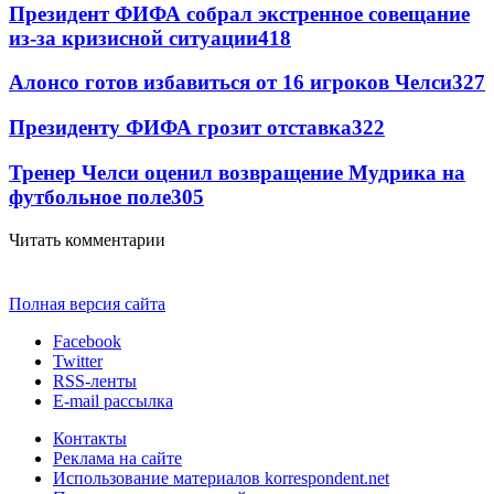
Президент ФИФА собрал экстренное совещание
из-за кризисной ситуации
418
Алонсо готов избавиться от 16 игроков Челси
327
Президенту ФИФА грозит отставка
322
Тренер Челси оценил возвращение Мудрика на
футбольное поле
305
Читать комментарии
Полная версия сайта
Facebook
Twitter
RSS-ленты
E-mail рассылка
Контакты
Реклама на сайте
Использование материалов korrespondent.net