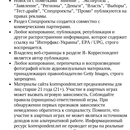
Новости с пометками "Мнение", "Экспертиза",
"Заявление", "Регионы", "Деньги", "Власть", "Выборы",
"Тест-драйв", "Спецпроекты", "Промо" публикуются на
правах рекламы.
Раздел Спецпроекты создается совместно с
коммерческими партнерами.
Любое копирование, публикация, републикация и
другое распространение информации, которое содержит
ссылку на "Интерфакс-Украина", EPA / UPG, строго
воспрещается.
Владелец веб-страницы в разделе Я- Корреспондент
является автор публикации.
Любое копирование, перепечатка и воспроизведение
фотографий и/или аудиовизуальных материалов,
принадлежащих правообладателю Getty Images, строго
запрещено.
Материалы сайта korrespondent.net предназначены для
лиц старше 21 года (21+). Участие в азартных играх
может вызвать игровую зависимость. Соблюдайте
правила (принципы) ответственной игры. При
обнаружении первых признаков зависимости
немедленно обратитесь к специалисту. Помните, что
участие в азартных играх не может являться источником
доходов или альтернативой работе. Информационный
ресурс korrespondent.net не проводит игры на реальные