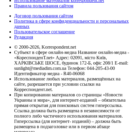
Использование материалов korrespondent.net
Правила пользования сайтом
Договор пользования сайтом
Политика в сфере конфиденциальности и персональных
данных
Пользовательское соглашение
Редакция
© 2000-2026, Korrespondent.net
Субъект в сфере онлайн-медиа Название онлайн-медиа -
«КореспонденТ.net» Адрес: 02091, місто Київ,
ХАРКІВСЬКЕ ШОСЕ, будинок 172-Б, офіс 208/1 E-mail:
sunlight@mediadim.com.ua
Телефон: 044-205-43-00
Идентификатор медиа - R40-06068
Использование любых материалов, размещённых на
сайте, разрешается при условии ссылки на
Корреспондент.net.
При копировании материалов со страницы «Новости
Украины и мира», для интернет-изданий – обязательна
прямая открытая для поисковых систем гиперссылка.
Ссылка должна быть размещена в независимости от
полного либо частичного использования материалов.
Гиперссылка (для интернет- изданий) – должна быть
размещена в подзаголовке или в первом абзаце
материала.