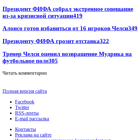
Президент ФИФА собрал экстренное совещание
из-за кризисной ситуации
419
Алонсо готов избавиться от 16 игроков Челси
349
Президенту ФИФА грозит отставка
322
Тренер Челси оценил возвращение Мудрика на
футбольное поле
305
Читать комментарии
Полная версия сайта
Facebook
Twitter
RSS-ленты
E-mail рассылка
Контакты
Реклама на сайте