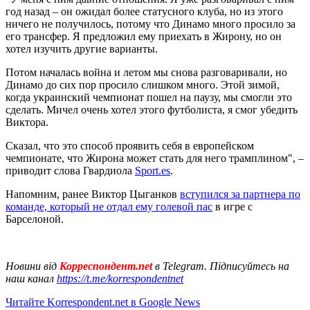
год назад – он ожидал более статусного клуба, но из этого
ничего не получилось, потому что Динамо много просило за
его трансфер. Я предложил ему приехать в Жирону, но он
хотел изучить другие варианты.
Потом началась война и летом мы снова разговаривали, но
Динамо до сих пор просило слишком много. Этой зимой,
когда украинский чемпионат пошел на паузу, мы смогли это
сделать. Мичел очень хотел этого футболиста, я смог убедить
Виктора.
Сказал, что это способ проявить себя в европейском
чемпионате, что Жирона может стать для него трамплином", –
приводит слова Гвардиола
Sport.es
.
Напомним, ранее Виктор Цыганков
вступился за партнера по
команде, который не отдал ему голевой пас
в игре с
Барселоной.
Новини від
Корреспондент.net
в Telegram. Підписуйтесь на
наш канал
https://t.me/korrespondentnet
Читайте Korrespondent.net в Google News