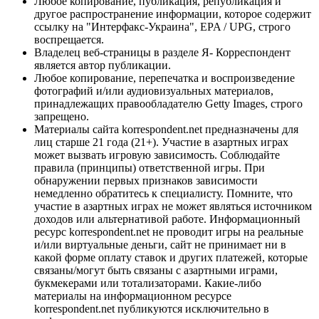
Любое копирование, публикация, републикация и
другое распространение информации, которое содержит
ссылку на "Интерфакс-Украина", EPA / UPG, строго
воспрещается.
Владелец веб-страницы в разделе Я- Корреспондент
является автор публикации.
Любое копирование, перепечатка и воспроизведение
фотографий и/или аудиовизуальных материалов,
принадлежащих правообладателю Getty Images, строго
запрещено.
Материалы сайта korrespondent.net предназначены для
лиц старше 21 года (21+). Участие в азартных играх
может вызвать игровую зависимость. Соблюдайте
правила (принципы) ответственной игры. При
обнаружении первых признаков зависимости
немедленно обратитесь к специалисту. Помните, что
участие в азартных играх не может являться источником
доходов или альтернативой работе. Информационный
ресурс korrespondent.net не проводит игры на реальные
и/или виртуальные деньги, сайт не принимает ни в
какой форме оплату ставок и других платежей, которые
связаны/могут быть связаны с азартными играми,
букмекерами или тотализаторами. Какие-либо
материалы на информационном ресурсе
korrespondent.net публикуются исключительно в