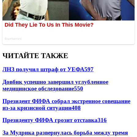
ЧИТАЙТЕ ТАКЖЕ
ЛНЗ получил штраф от УЕФА
597
Довбик успешно завершил углубленное
медицинское обследование
550
Президент ФИФА собрал экстренное совещание
из-за кризисной ситуации
408
Президенту ФИФА грозит отставка
316
За Мудрика развернулась борьба между тремя