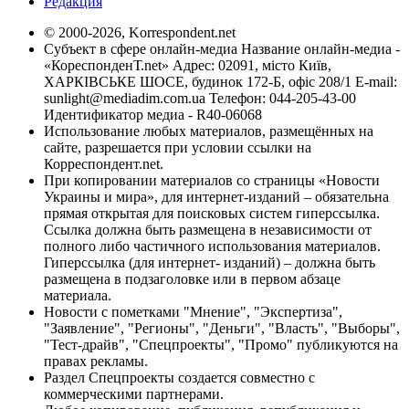
Редакция
© 2000-2026, Korrespondent.net
Субъект в сфере онлайн-медиа Название онлайн-медиа -
«КореспонденТ.net» Адрес: 02091, місто Київ,
ХАРКІВСЬКЕ ШОСЕ, будинок 172-Б, офіс 208/1 E-mail:
sunlight@mediadim.com.ua
Телефон: 044-205-43-00
Идентификатор медиа - R40-06068
Использование любых материалов, размещённых на
сайте, разрешается при условии ссылки на
Корреспондент.net.
При копировании материалов со страницы «Новости
Украины и мира», для интернет-изданий – обязательна
прямая открытая для поисковых систем гиперссылка.
Ссылка должна быть размещена в независимости от
полного либо частичного использования материалов.
Гиперссылка (для интернет- изданий) – должна быть
размещена в подзаголовке или в первом абзаце
материала.
Новости с пометками "Мнение", "Экспертиза",
"Заявление", "Регионы", "Деньги", "Власть", "Выборы",
"Тест-драйв", "Спецпроекты", "Промо" публикуются на
правах рекламы.
Раздел Спецпроекты создается совместно с
коммерческими партнерами.