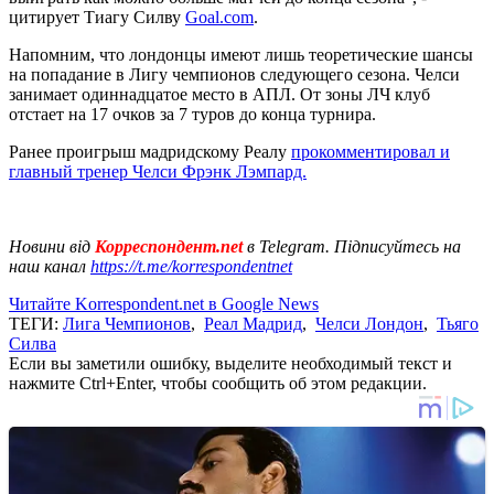
цитирует Тиагу Силву
Goal.com
.
Напомним, что лондонцы имеют лишь теоретические шансы
на попадание в Лигу чемпионов следующего сезона. Челси
занимает одиннадцатое место в АПЛ. От зоны ЛЧ клуб
отстает на 17 очков за 7 туров до конца турнира.
Ранее проигрыш мадридскому Реалу
прокомментировал и
главный тренер Челси Фрэнк Лэмпард.
Новини від
Корреспондент.net
в Telegram. Підписуйтесь на
наш канал
https://t.me/korrespondentnet
Читайте Korrespondent.net в Google News
ТЕГИ:
Лига Чемпионов
,
Реал Мадрид
,
Челси Лондон
,
Тьяго
Силва
Если вы заметили ошибку, выделите необходимый текст и
нажмите Ctrl+Enter, чтобы сообщить об этом редакции.