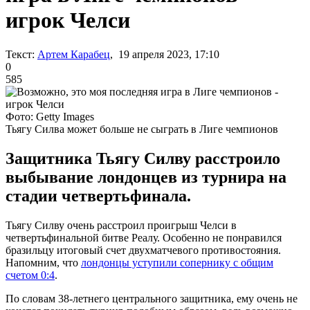
игрок Челси
Текст:
Артем Карабец
, 19 апреля 2023, 17:10
0
585
Фото: Getty Images
Тьягу Силва может больше не сыграть в Лиге чемпионов
Защитника Тьягу Силву расстроило
выбывание лондонцев из турнира на
стадии четвертьфинала.
Тьягу Силву очень расстроил проигрыш Челси в
четвертьфинальной битве Реалу. Особенно не понравился
бразильцу итоговый счет двухматчевого противостояния.
Напомним, что
лондонцы уступили сопернику с общим
счетом 0:4
.
По словам 38-летнего центрального защитника, ему очень не