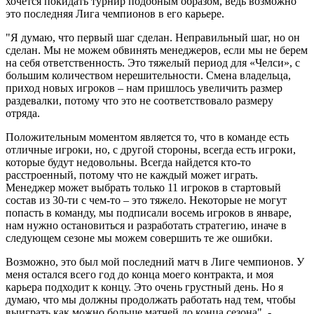
хочется покидать турнир подобным образом, ведь возможно
это последняя Лига чемпионов в его карьере.
"Я думаю, что первый шаг сделан. Неправильный шаг, но он
сделан. Мы не можем обвинять менеджеров, если мы не берем
на себя ответственность. Это тяжелый период для «Челси», с
большим количеством нерешительности. Смена владельца,
приход новых игроков – нам пришлось увеличить размер
раздевалки, потому что это не соответствовало размеру
отряда.
Положительным моментом является то, что в команде есть
отличные игроки, но, с другой стороны, всегда есть игроки,
которые будут недовольны. Всегда найдется кто-то
расстроенный, потому что не каждый может играть.
Менеджер может выбрать только 11 игроков в стартовый
состав из 30-ти с чем-то – это тяжело. Некоторые не могут
попасть в команду, мы подписали восемь игроков в январе,
нам нужно остановиться и разработать стратегию, иначе в
следующем сезоне мы можем совершить те же ошибки.
Возможно, это был мой последний матч в Лиге чемпионов. У
меня остался всего год до конца моего контракта, и моя
карьера подходит к концу. Это очень грустный день. Но я
думаю, что мы должны продолжать работать над тем, чтобы
выиграть как можно больше матчей до конца сезона", -