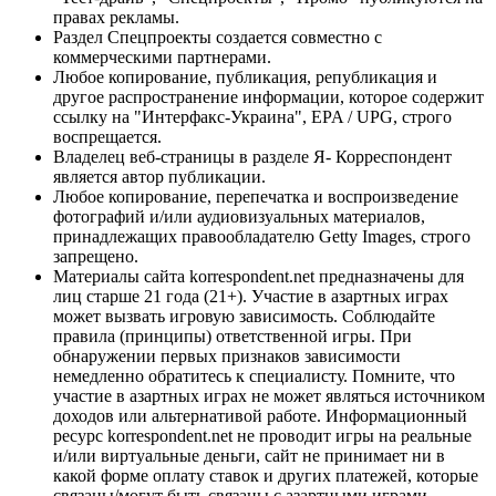
правах рекламы.
Раздел Спецпроекты создается совместно с
коммерческими партнерами.
Любое копирование, публикация, републикация и
другое распространение информации, которое содержит
ссылку на "Интерфакс-Украина", EPA / UPG, строго
воспрещается.
Владелец веб-страницы в разделе Я- Корреспондент
является автор публикации.
Любое копирование, перепечатка и воспроизведение
фотографий и/или аудиовизуальных материалов,
принадлежащих правообладателю Getty Images, строго
запрещено.
Материалы сайта korrespondent.net предназначены для
лиц старше 21 года (21+). Участие в азартных играх
может вызвать игровую зависимость. Соблюдайте
правила (принципы) ответственной игры. При
обнаружении первых признаков зависимости
немедленно обратитесь к специалисту. Помните, что
участие в азартных играх не может являться источником
доходов или альтернативой работе. Информационный
ресурс korrespondent.net не проводит игры на реальные
и/или виртуальные деньги, сайт не принимает ни в
какой форме оплату ставок и других платежей, которые
связаны/могут быть связаны с азартными играми,