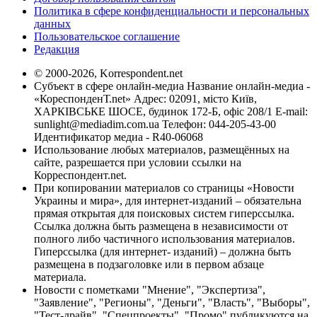
Политика в сфере конфиденциальности и персональных
данных
Пользовательское соглашение
Редакция
© 2000-2026, Korrespondent.net
Субъект в сфере онлайн-медиа Название онлайн-медиа -
«КореспонденТ.net» Адрес: 02091, місто Київ,
ХАРКІВСЬКЕ ШОСЕ, будинок 172-Б, офіс 208/1 E-mail:
sunlight@mediadim.com.ua
Телефон: 044-205-43-00
Идентификатор медиа - R40-06068
Использование любых материалов, размещённых на
сайте, разрешается при условии ссылки на
Корреспондент.net.
При копировании материалов со страницы «Новости
Украины и мира», для интернет-изданий – обязательна
прямая открытая для поисковых систем гиперссылка.
Ссылка должна быть размещена в независимости от
полного либо частичного использования материалов.
Гиперссылка (для интернет- изданий) – должна быть
размещена в подзаголовке или в первом абзаце
материала.
Новости с пометками "Мнение", "Экспертиза",
"Заявление", "Регионы", "Деньги", "Власть", "Выборы",
"Тест-драйв", "Спецпроекты", "Промо" публикуются на