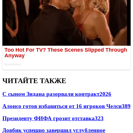
ЧИТАЙТЕ ТАКЖЕ
С сыном Зидана разорвали контракт
2026
Алонсо готов избавиться от 16 игроков Челси
389
Президенту ФИФА грозит отставка
323
Довбик успешно завершил углубленное