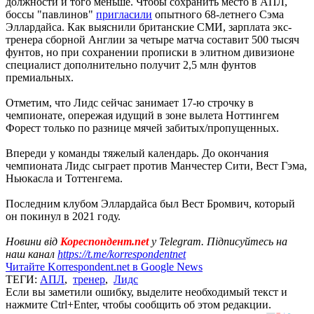
должности и того меньше. Чтобы сохранить место в АПЛ,
боссы "павлинов"
пригласили
опытного 68-летнего Сэма
Эллардайса. Как выяснили британские СМИ, зарплата экс-
тренера сборной Англии за четыре матча составит 500 тысяч
фунтов, но при сохранении прописки в элитном дивизионе
специалист дополнительно получит 2,5 млн фунтов
премиальных.
Отметим, что Лидс сейчас занимает 17-ю строчку в
чемпионате, опережая идущий в зоне вылета Ноттингем
Форест только по разнице мячей забитых/пропущенных.
Впереди у команды тяжелый календарь. До окончания
чемпионата Лидс сыграет против Манчестер Сити, Вест Гэма,
Ньюкасла и Тоттенгема.
Последним клубом Эллардайса был Вест Бромвич, который
он покинул в 2021 году.
Новини від
Кореспондент.net
у Telegram. Підписуйтесь на
наш канал
https://t.me/korrespondentnet
Читайте Korrespondent.net в Google News
ТЕГИ:
АПЛ
,
тренер
,
Лидс
Если вы заметили ошибку, выделите необходимый текст и
нажмите Ctrl+Enter, чтобы сообщить об этом редакции.