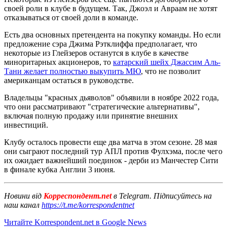
своей роли в клубе в будущем. Так, Джоэл и Авраам не хотят
отказываться от своей доли в команде.
Есть два основных претендента на покупку команды. Но если
предложение сэра Джима Рэтклиффа предполагает, что
некоторые из Глейзеров останутся в клубе в качестве
миноритарных акционеров, то
катарский шейх Джассим Аль-
Тани желает полностью выкупить МЮ
, что не позволит
американцам остаться в руководстве.
Владельцы "красных дьяволов" объявили в ноябре 2022 года,
что они рассматривают "стратегические альтернативы",
включая полную продажу или принятие внешних
инвестиций.
Клубу осталось провести еще два матча в этом сезоне. 28 мая
они сыграют последний тур АПЛ против Фулхэма, после чего
их ожидает важнейший поединок - дерби из Манчестер Сити
в финале кубка Англии 3 июня.
Новини від
Корреспондент.net
в Telegram. Підписуйтесь на
наш канал
https://t.me/korrespondentnet
Читайте Korrespondent.net в Google News