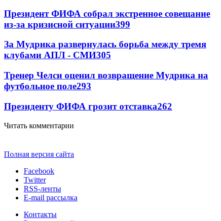
Президент ФИФА собрал экстренное совещание
из-за кризисной ситуации
399
За Мудрика развернулась борьба между тремя
клубами АПЛ - СМИ
305
Тренер Челси оценил возвращение Мудрика на
футбольное поле
293
Президенту ФИФА грозит отставка
262
Читать комментарии
Полная версия сайта
Facebook
Twitter
RSS-ленты
E-mail рассылка
Контакты