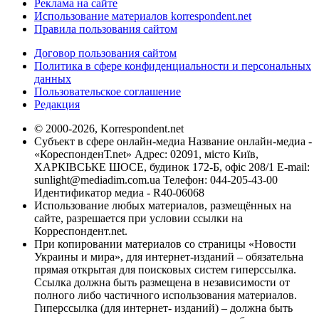
Реклама на сайте
Использование материалов korrespondent.net
Правила пользования сайтом
Договор пользования сайтом
Политика в сфере конфиденциальности и персональных
данных
Пользовательское соглашение
Редакция
© 2000-2026, Korrespondent.net
Субъект в сфере онлайн-медиа Название онлайн-медиа -
«КореспонденТ.net» Адрес: 02091, місто Київ,
ХАРКІВСЬКЕ ШОСЕ, будинок 172-Б, офіс 208/1 E-mail:
sunlight@mediadim.com.ua
Телефон: 044-205-43-00
Идентификатор медиа - R40-06068
Использование любых материалов, размещённых на
сайте, разрешается при условии ссылки на
Корреспондент.net.
При копировании материалов со страницы «Новости
Украины и мира», для интернет-изданий – обязательна
прямая открытая для поисковых систем гиперссылка.
Ссылка должна быть размещена в независимости от
полного либо частичного использования материалов.
Гиперссылка (для интернет- изданий) – должна быть