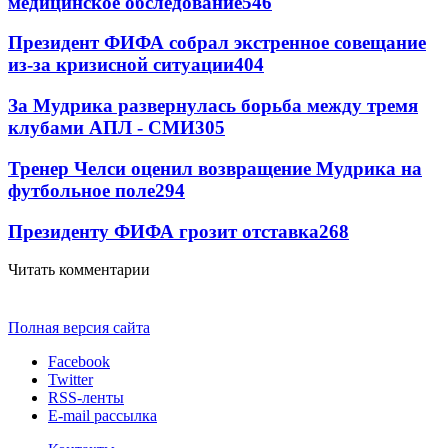
медицинское обследование
546
Президент ФИФА собрал экстренное совещание
из-за кризисной ситуации
404
За Мудрика развернулась борьба между тремя
клубами АПЛ - СМИ
305
Тренер Челси оценил возвращение Мудрика на
футбольное поле
294
Президенту ФИФА грозит отставка
268
Читать комментарии
Полная версия сайта
Facebook
Twitter
RSS-ленты
E-mail рассылка