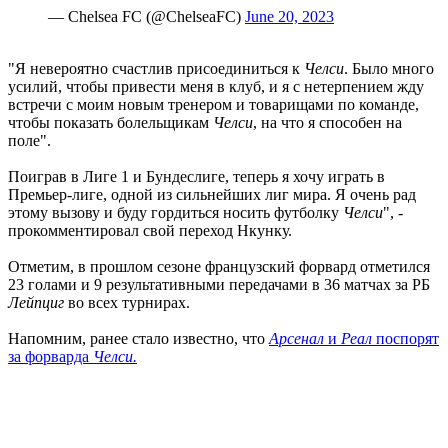
— Chelsea FC (@ChelseaFC)
June 20, 2023
"Я невероятно счастлив присоединиться к
Челси
. Было много
усилий, чтобы привести меня в клуб, и я с нетерпением жду
встречи с моим новым тренером и товарищами по команде,
чтобы показать болельщикам
Челси
, на что я способен на
поле".
Поиграв в Лиге 1 и Бундеслиге, теперь я хочу играть в
Премьер-лиге, одной из сильнейших лиг мира. Я очень рад
этому вызову и буду гордиться носить футболку
Челси
", -
прокомментировал свой переход Нкунку.
Отметим, в прошлом сезоне французский форвард отметился
23 голами и 9 результативными передачами в 36 матчах за РБ
Лейпциг
во всех турнирах.
Напомним, ранее стало известно, что
Арсенал
и
Реал
поспорят
за форварда
Челси.