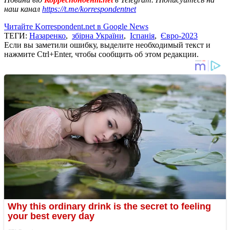
наш канал
https://t.me/korrespondentnet
Читайте Korrespondent.net в Google News
ТЕГИ:
Назаренко
,
збірна України
,
Іспанія
,
Євро-2023
Если вы заметили ошибку, выделите необходимый текст и
нажмите Ctrl+Enter, чтобы сообщить об этом редакции.