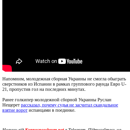
Напомним, молодежная сборная Украины не смогла обыграть
сверстников из Испании в рамках группового раунда Евро U-
21, пропустив гол на последних минутах.
Ранее голкипер молодежной сборной Украины Руслан
Нещерет
рассказал, почему судья не засчитал скандальное
взятие ворот
испанцами в поединке.
Новини від
Корреспондент.net
в Telegram. Підписуйтесь на