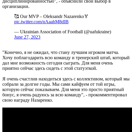
дисциплинированностью", - объяснили свой выбор в
организации.
🥰 Our MVP – Oleksandr Nazarenko🏅
pic.twitter.com/nAaahM8dIB
— Ukrainian Association of Football (@uafukraine)
June 27, 2023
"Конечно, я не ожидал, что стану лучшим игроком матча.
Хочу поблагодарить всю команду и тренерский штаб, который
дал мне возможность сегодня сыграть. Для меня очень
приятно сейчас здесь сидеть с этой статуэткой.
Я очень счастлив находиться здесь с коллективом, который мы
собрали за долгие годы. Мы сами кайфуем от той игры,
которую сейчас показываем. Для меня это просто приятный
бонус, я очень радуюсь за всю команду", - прокомментировал
свою награду Назаренко.