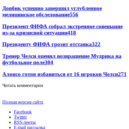
Довбик успешно завершил углубленное
медицинское обследование
556
Президент ФИФА собрал экстренное совещание
из-за кризисной ситуации
418
Президенту ФИФА грозит отставка
322
Тренер Челси оценил возвращение Мудрика на
футбольное поле
304
Алонсо готов избавиться от 16 игроков Челси
271
Читать комментарии
Полная версия сайта
Facebook
Twitter
RSS-ленты
E-mail рассылка