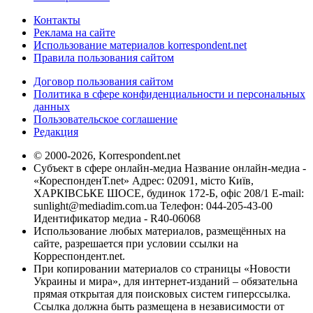
Контакты
Реклама на сайте
Использование материалов korrespondent.net
Правила пользования сайтом
Договор пользования сайтом
Политика в сфере конфиденциальности и персональных
данных
Пользовательское соглашение
Редакция
© 2000-2026, Korrespondent.net
Субъект в сфере онлайн-медиа Название онлайн-медиа -
«КореспонденТ.net» Адрес: 02091, місто Київ,
ХАРКІВСЬКЕ ШОСЕ, будинок 172-Б, офіс 208/1 E-mail:
sunlight@mediadim.com.ua
Телефон: 044-205-43-00
Идентификатор медиа - R40-06068
Использование любых материалов, размещённых на
сайте, разрешается при условии ссылки на
Корреспондент.net.
При копировании материалов со страницы «Новости
Украины и мира», для интернет-изданий – обязательна
прямая открытая для поисковых систем гиперссылка.
Ссылка должна быть размещена в независимости от