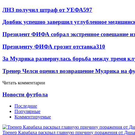
ЛНЗ получил штраф от УЕФА
597
Довбик успешно завершил углубленное медицинск
Президент ФИФА собрал экстренное совещание из
Президенту ФИФА грозит отставка
310
За Мудрика развернулась борьба между тремя 
Тренер Челси оценил возвращение Мудрика на фу
Читать комментарии
Новости футбола
Последние
Популярные
Комментируемые
Тренер Карабаха раскрыл главную причину поражения от Дин