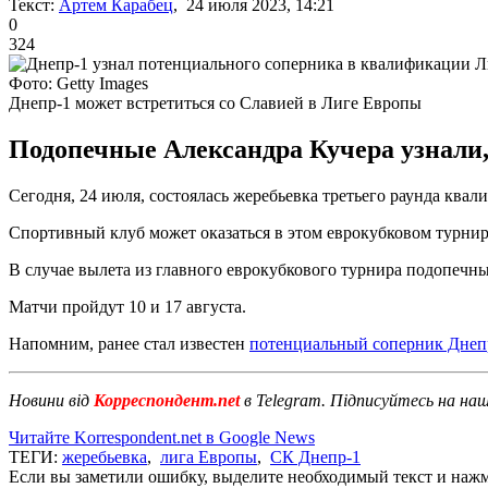
Текст:
Артем Карабец
, 24 июля 2023, 14:21
0
324
Фото: Getty Images
Днепр-1 может встретиться со Славией в Лиге Европы
Подопечные Александра Кучера узнали, 
Сегодня, 24 июля, состоялась жеребьевка третьего раунда кв
Спортивный клуб может оказаться в этом еврокубковом турнир
В случае вылета из главного еврокубкового турнира подопечн
Матчи пройдут 10 и 17 августа.
Напомним, ранее стал известен
потенциальный соперник Днепр
Новини від
Корреспондент.net
в Telegram. Підписуйтесь на на
Читайте Korrespondent.net в Google News
ТЕГИ:
жеребьевка
,
лига Европы
,
СК Днепр-1
Если вы заметили ошибку, выделите необходимый текст и нажми