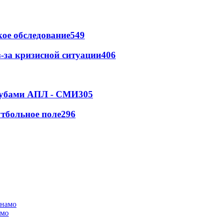
ое обследование
549
-за кризисной ситуации
406
клубами АПЛ - СМИ
305
тбольное поле
296
амо