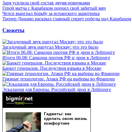
Заря усилила свой состав двумя новичками
Герой матча с Карабахом оценил свой забитый мяч
Челси выиграл борьбу за испанского защитника
Тренер Динамо раскрыл главный секрет победы над Карабахом
Сюжеты
Загадочный звук напугал Москву: что это было
Итоги 06.08: Санкции против РФ и дрон в Лейпциге
Банкет генералов. Последствия взрыва в Москве
Грязные технологии. Атаки РФ на выборы во Франции
Эскалация для Европы. Российский дрон в Лейпциге