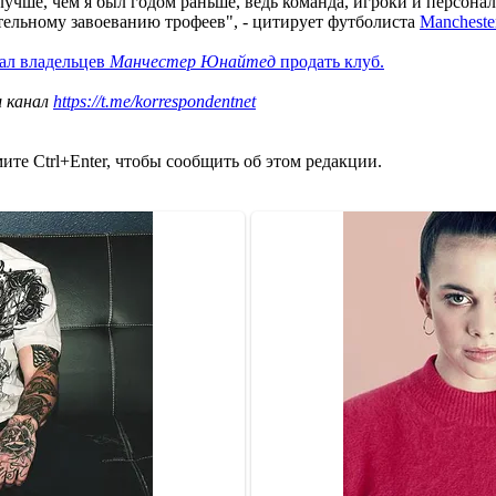
лучше, чем я был годом раньше, ведь команда, игроки и персона
тельному завоеванию трофеев", - цитирует футболиста
Mancheste
ал владельцев
Манчестер Юнайтед
продать клуб.
ш канал
https://t.me/korrespondentnet
те Ctrl+Enter, чтобы сообщить об этом редакции.