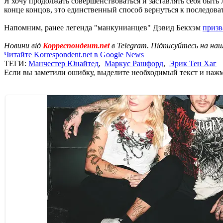
Я хочу продолжать совершенствоваться и заставлять себя быть 
конце концов, это единственный способ вернуться к последова
Напомним, ранее легенда "манкунианцев" Дэвид Бекхэм
призв
Новини від
Корреспондент.net
в Telegram. Підписуйтесь на на
Читайте Korrespondent.net в Google News
ТЕГИ:
Манчестер Юнайтед
,
Маркус Рашфорд
,
Эрик Тен Хаг
Если вы заметили ошибку, выделите необходимый текст и нажми