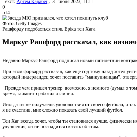
Текст:
Артем Карабец
, 31 июля 2023, 11:11
0
514
Фото: Getty Images
Рашфорду подобається стиль Еріка тен Хага
Маркус Рашфорд рассказал, как назначе
Недавно Маркус Рашфорд подписал новый пятилетний контра
При этом форвард рассказал, как еще год тому назад хотел уй
который нидерландец хочет поставить "манкунианцам", отверг
"Прежде чем пришел тренер, возможно, я немного (думал о том,
время, тайминг сработал отлично.
Иногда ты не получаешь удовольствия от своего футбола, и так
я не счастлив, мне сложно показать свой лучший футбол.
Тен Хаг всегда хочет, чтобы ты становился лучше, физически ил
улучшения, он не постыдится сказать об этом.