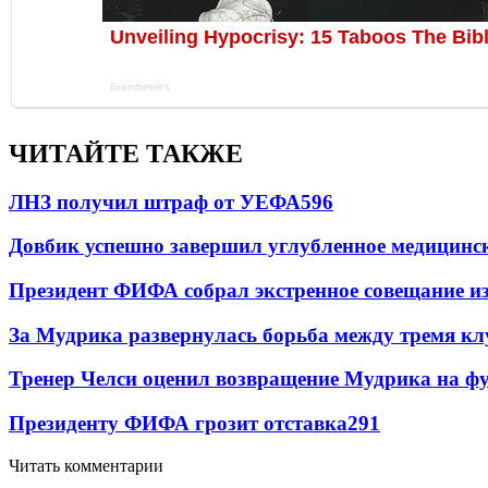
ЧИТАЙТЕ ТАКЖЕ
ЛНЗ получил штраф от УЕФА
596
Довбик успешно завершил углубленное медицинск
Президент ФИФА собрал экстренное совещание из
За Мудрика развернулась борьба между тремя 
Тренер Челси оценил возвращение Мудрика на фу
Президенту ФИФА грозит отставка
291
Читать комментарии