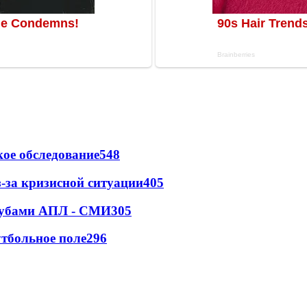
ое обследование
548
-за кризисной ситуации
405
клубами АПЛ - СМИ
305
тбольное поле
296