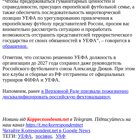
“Чтобы придерживаться гуманитарных ценностей и
справедливости, присущих европейской футбольной семье, а
также обеспечить последовательность миротворческой
позиции УЕФА по урегулированию привлечения к
европейскому футболу представителей России, просим вас
внимательно рассмотреть ситуацию и проработать
возможность отстранить представителей террористического
государства от своих обязанностей в УЕФА”, – говорится в
обращении.
Отметим, что согласно решению УЕФА должность в
организации до 2027 года сохранил даже руководитель
Российского футбольного союза Александр Дюков. При этом
все клубы и сборные из РФ отстранены от официальных
турниров ФИФА и УЕФА.
Напомним, ранее
в Верховной Раде призвали пожизненно
дисквалифицировать российскую фехтовальщицу.
Новини від
Корреспондент.net
в Telegram. Підписуйтесь на
наш канал
https://t.me/korrespondentnet
Читайте Korrespondent.net в Google News
ТЕГИ:
УЕФА
,
росіяни
,
УАФ