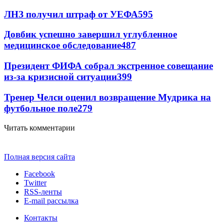
ЛНЗ получил штраф от УЕФА
595
Довбик успешно завершил углубленное
медицинское обследование
487
Президент ФИФА собрал экстренное совещание
из-за кризисной ситуации
399
Тренер Челси оценил возвращение Мудрика на
футбольное поле
279
Читать комментарии
Полная версия сайта
Facebook
Twitter
RSS-ленты
E-mail рассылка
Контакты