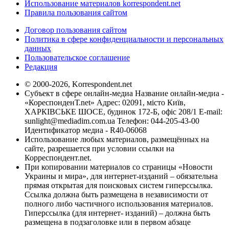
Использование материалов korrespondent.net
Правила пользования сайтом
Договор пользования сайтом
Политика в сфере конфиденциальности и персональных
данных
Пользовательское соглашение
Редакция
© 2000-2026, Korrespondent.net
Субъект в сфере онлайн-медиа Название онлайн-медиа -
«КореспонденТ.net» Адрес: 02091, місто Київ,
ХАРКІВСЬКЕ ШОСЕ, будинок 172-Б, офіс 208/1 E-mail:
sunlight@mediadim.com.ua
Телефон: 044-205-43-00
Идентификатор медиа - R40-06068
Использование любых материалов, размещённых на
сайте, разрешается при условии ссылки на
Корреспондент.net.
При копировании материалов со страницы «Новости
Украины и мира», для интернет-изданий – обязательна
прямая открытая для поисковых систем гиперссылка.
Ссылка должна быть размещена в независимости от
полного либо частичного использования материалов.
Гиперссылка (для интернет- изданий) – должна быть
размещена в подзаголовке или в первом абзаце