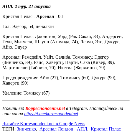
АПЛ. 2 тур. 21 августа
Кристал Пелас -
Арсенал
- 0:1
Гол: Эдегор, 54, пенальти
Кристал Пелас: Джонстон, Уорд (Рак-Сакай, 83), Андерсен,
Гехи, Митчелл, Шлупп (Ахамада, 74), Лерма, Эзе, Дукуре,
Айю, Эдуар
Арсенал: Рамсдейл, Уайт, Салиба, Томмиасу, Эдегор
(Зинченко, 89), Райс, Хавертц, Парти, Сака (Кивер, 89),
Мартинелли (Габриэл, 70), Нкетиа (Жоржиньо, 79)
Предупреждения: Айю (27), Томмиасу (60), Дукуре (90),
Хавертц (90)
Удаление: Томиясу (67)
Новини від
Корреспондент.net
в Telegram. Підписуйтесь на
наш канал
https://t.me/korrespondentnet
Читайте Korrespondent.net в Google News
ТЕГИ:
Зинченко
,
Арсенал Лондон
,
АПЛ
,
Кристал Пэлас