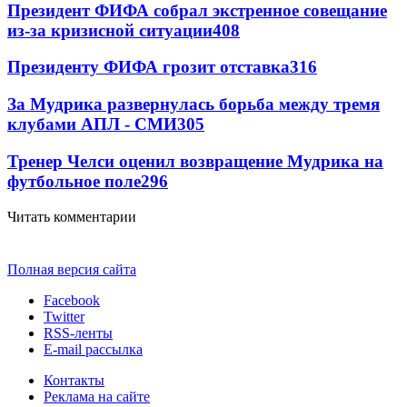
Президент ФИФА собрал экстренное совещание
из-за кризисной ситуации
408
Президенту ФИФА грозит отставка
316
За Мудрика развернулась борьба между тремя
клубами АПЛ - СМИ
305
Тренер Челси оценил возвращение Мудрика на
футбольное поле
296
Читать комментарии
Полная версия сайта
Facebook
Twitter
RSS-ленты
E-mail рассылка
Контакты
Реклама на сайте