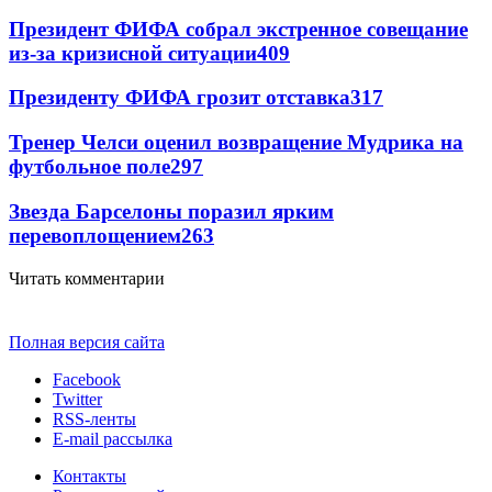
Президент ФИФА собрал экстренное совещание
из-за кризисной ситуации
409
Президенту ФИФА грозит отставка
317
Тренер Челси оценил возвращение Мудрика на
футбольное поле
297
Звезда Барселоны поразил ярким
перевоплощением
263
Читать комментарии
Полная версия сайта
Facebook
Twitter
RSS-ленты
E-mail рассылка
Контакты