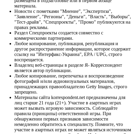
размещена в подзаголовке или в первом абзаце
материала.
Новости с пометками "Мнение", "Экспертиза",
"Заявление", "Регионы", "Деньги", "Власть", "Выборы",
"Тест-драйв", "Спецпроекты", "Промо" публикуются на
правах рекламы.
Раздел Спецпроекты создается совместно с
коммерческими партнерами.
Любое копирование, публикация, републикация и
другое распространение информации, которое содержит
ссылку на "Интерфакс-Украина", EPA / UPG, строго
воспрещается.
Владелец веб-страницы в разделе Я- Корреспондент
является автор публикации.
Любое копирование, перепечатка и воспроизведение
фотографий и/или аудиовизуальных материалов,
принадлежащих правообладателю Getty Images, строго
запрещено.
Материалы сайта korrespondent.net предназначены для
лиц старше 21 года (21+). Участие в азартных играх
может вызвать игровую зависимость. Соблюдайте
правила (принципы) ответственной игры. При
обнаружении первых признаков зависимости
немедленно обратитесь к специалисту. Помните, что
участие в азартных играх не может являться источником