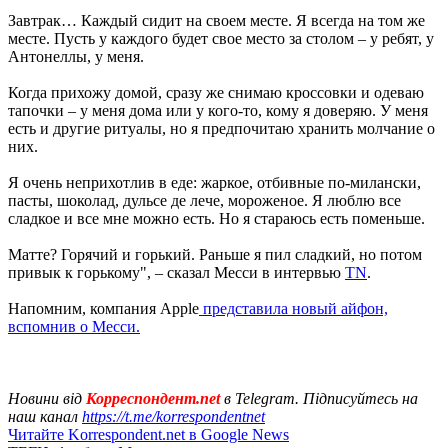
Завтрак… Каждый сидит на своем месте. Я всегда на том же
месте. Пусть у каждого будет свое место за столом – у ребят, у
Антонеллы, у меня.
Когда прихожу домой, сразу же снимаю кроссовки и одеваю
тапочки – у меня дома или у кого-то, кому я доверяю. У меня
есть и другие ритуалы, но я предпочитаю хранить молчание о
них.
Я очень неприхотлив в еде: жаркое, отбивные по-милански,
пасты, шоколад, дульсе де лече, мороженое. Я люблю все
сладкое и все мне можно есть. Но я стараюсь есть поменьше.
Матте? Горячий и горький. Раньше я пил сладкий, но потом
привык к горькому", – сказал Месси в интервью
TN
.
Напомним, компания Apple
представила новый айфон,
вспомнив о Месси.
Новини від
Корреспондент.net
в Telegram. Підписуйтесь на
наш канал
https://t.me/korrespondentnet
Читайте Korrespondent.net в Google News