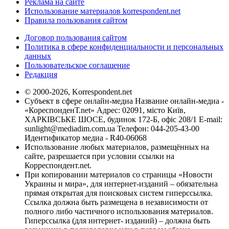
Реклама на сайте
Использование материалов korrespondent.net
Правила пользования сайтом
Договор пользования сайтом
Политика в сфере конфиденциальности и персональных
данных
Пользовательское соглашение
Редакция
© 2000-2026, Korrespondent.net
Субъект в сфере онлайн-медиа Название онлайн-медиа -
«КореспонденТ.net» Адрес: 02091, місто Київ,
ХАРКІВСЬКЕ ШОСЕ, будинок 172-Б, офіс 208/1 E-mail:
sunlight@mediadim.com.ua
Телефон: 044-205-43-00
Идентификатор медиа - R40-06068
Использование любых материалов, размещённых на
сайте, разрешается при условии ссылки на
Корреспондент.net.
При копировании материалов со страницы «Новости
Украины и мира», для интернет-изданий – обязательна
прямая открытая для поисковых систем гиперссылка.
Ссылка должна быть размещена в независимости от
полного либо частичного использования материалов.
Гиперссылка (для интернет- изданий) – должна быть