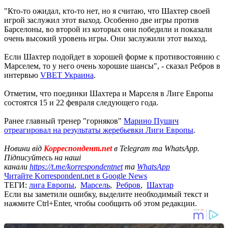
"Кто-то ожидал, кто-то нет, но я считаю, что Шахтер своей
игрой заслужил этот выход. Особенно две игры против
Барселоны, во второй из которых они победили и показали
очень высокий уровень игры. Они заслужили этот выход.
Если Шахтер подойдет в хорошей форме к противостоянию с
Марселем, то у него очень хорошие шансы", - сказал Ребров в
интервью
VBET Украина
.
Отметим, что поединки Шахтера и Марселя в Лиге Европы
состоятся 15 и 22 февраля следующего года.
Ранее главный тренер "горняков"
Марино Пушич
отреагировал на результаты жеребьевки Лиги Европы
.
Новини від
Корреспондент.net
в Telegram та WhatsApp.
Підписуйтесь на наші
канали
https://t.me/korrespondentnet
та
WhatsApp
Читайте Korrespondent.net в Google News
ТЕГИ:
лига Европы
,
Марсель
,
Ребров
,
Шахтар
Если вы заметили ошибку, выделите необходимый текст и
нажмите Ctrl+Enter, чтобы сообщить об этом редакции.