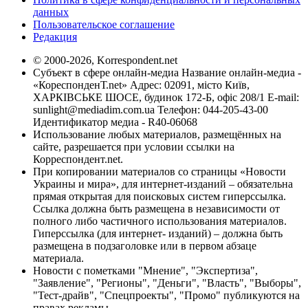
данных
Пользовательское соглашение
Редакция
© 2000-2026, Korrespondent.net
Субъект в сфере онлайн-медиа Название онлайн-медиа -
«КореспонденТ.net» Адрес: 02091, місто Київ,
ХАРКІВСЬКЕ ШОСЕ, будинок 172-Б, офіс 208/1 E-mail:
sunlight@mediadim.com.ua
Телефон: 044-205-43-00
Идентификатор медиа - R40-06068
Использование любых материалов, размещённых на
сайте, разрешается при условии ссылки на
Корреспондент.net.
При копировании материалов со страницы «Новости
Украины и мира», для интернет-изданий – обязательна
прямая открытая для поисковых систем гиперссылка.
Ссылка должна быть размещена в независимости от
полного либо частичного использования материалов.
Гиперссылка (для интернет- изданий) – должна быть
размещена в подзаголовке или в первом абзаце
материала.
Новости с пометками "Мнение", "Экспертиза",
"Заявление", "Регионы", "Деньги", "Власть", "Выборы",
"Тест-драйв", "Спецпроекты", "Промо" публикуются на
правах рекламы.