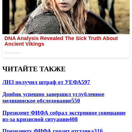
ЧИТАЙТЕ ТАКЖЕ
ЛНЗ получил штраф от УЕФА
597
Довбик успешно завершил углубленное
медицинское обследование
550
Президент ФИФА собрал экстренное совещание
из-за кризисной ситуации
408
Президенту ФИФА грозит отставка
316