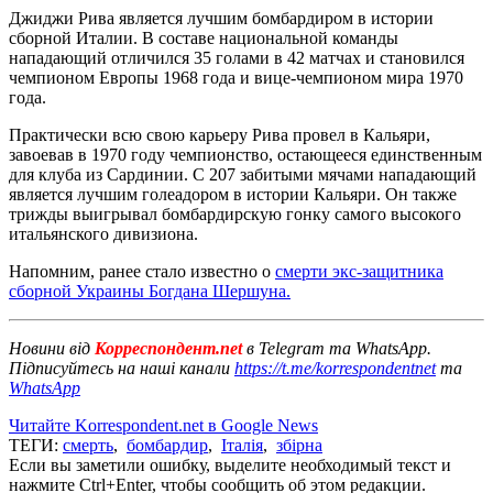
Джиджи Рива является лучшим бомбардиром в истории
сборной Италии. В составе национальной команды
нападающий отличился 35 голами в 42 матчах и становился
чемпионом Европы 1968 года и вице-чемпионом мира 1970
года.
Практически всю свою карьеру Рива провел в Кальяри,
завоевав в 1970 году чемпионство, остающееся единственным
для клуба из Сардинии. С 207 забитыми мячами нападающий
является лучшим голеадором в истории Кальяри. Он также
трижды выигрывал бомбардирскую гонку самого высокого
итальянского дивизиона.
Напомним, ранее стало известно о
смерти экс-защитника
сборной Украины Богдана Шершуна.
Новини від
Корреспондент.net
в Telegram та WhatsApp.
Підписуйтесь на наші канали
https://t.me/korrespondentnet
та
WhatsApp
Читайте Korrespondent.net в Google News
ТЕГИ:
смерть
,
бомбардир
,
Італія
,
збірна
Если вы заметили ошибку, выделите необходимый текст и
нажмите Ctrl+Enter, чтобы сообщить об этом редакции.