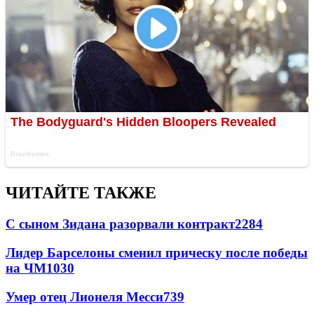
ЧИТАЙТЕ ТАКЖЕ
С сыном Зидана разорвали контракт
2284
Лидер Барселоны сменил прическу после победы
на ЧМ
1030
Умер отец Лионеля Месси
739