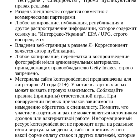
"Тест-драйв", "Спецпроекты", "Промо" публикуются на
правах рекламы.
Раздел Спецпроекты создается совместно с
коммерческими партнерами.
Любое копирование, публикация, републикация и
другое распространение информации, которое содержит
ссылку на "Интерфакс-Украина", EPA / UPG, строго
воспрещается.
Владелец веб-страницы в разделе Я- Корреспондент
является автор публикации.
Любое копирование, перепечатка и воспроизведение
фотографий и/или аудиовизуальных материалов,
принадлежащих правообладателю Getty Images, строго
запрещено.
Материалы сайта korrespondent.net предназначены для
лиц старше 21 года (21+). Участие в азартных играх
может вызвать игровую зависимость. Соблюдайте
правила (принципы) ответственной игры. При
обнаружении первых признаков зависимости
немедленно обратитесь к специалисту. Помните, что
участие в азартных играх не может являться источником
доходов или альтернативой работе. Информационный
ресурс korrespondent.net не проводит игры на реальные
и/или виртуальные деньги, сайт не принимает ни в
какой форме оплату ставок и других платежей, которые