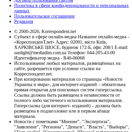
Договор пользования сайтом
Политика в сфере конфиденциальности и персональных
данных
Пользовательское соглашение
Редакция
© 2000-2026, Korrespondent.net
Субъект в сфере онлайн-медиа Название онлайн-медиа -
«КореспонденТ.net» Адрес: 02091, місто Київ,
ХАРКІВСЬКЕ ШОСЕ, будинок 172-Б, офіс 208/1 E-mail:
sunlight@mediadim.com.ua
Телефон: 044-205-43-00
Идентификатор медиа - R40-06068
Использование любых материалов, размещённых на
сайте, разрешается при условии ссылки на
Корреспондент.net.
При копировании материалов со страницы «Новости
Украины и мира», для интернет-изданий – обязательна
прямая открытая для поисковых систем гиперссылка.
Ссылка должна быть размещена в независимости от
полного либо частичного использования материалов.
Гиперссылка (для интернет- изданий) – должна быть
размещена в подзаголовке или в первом абзаце
материала.
Новости с пометками "Мнение", "Экспертиза",
"Заявление", "Регионы", "Деньги", "Власть", "Выборы",