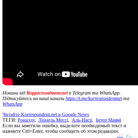
Новини від
Корреспондент.net
в Telegram та WhatsApp.
Підписуйтесь на наші канали
https://t.me/korrespondentnet
та
WhatsApp
Читайте Korrespondent.net в Google News
ТЕГИ:
Роналду
,
Ліонель Мессі
,
Аль-Наср
,
Інтер Маямі
Если вы заметили ошибку, выделите необходимый текст и
нажмите Ctrl+Enter, чтобы сообщить об этом редакции.