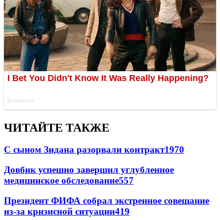
ЧИТАЙТЕ ТАКЖЕ
С сыном Зидана разорвали контракт
1970
Довбик успешно завершил углубленное
медицинское обследование
557
Президент ФИФА собрал экстренное совещание
из-за кризисной ситуации
419