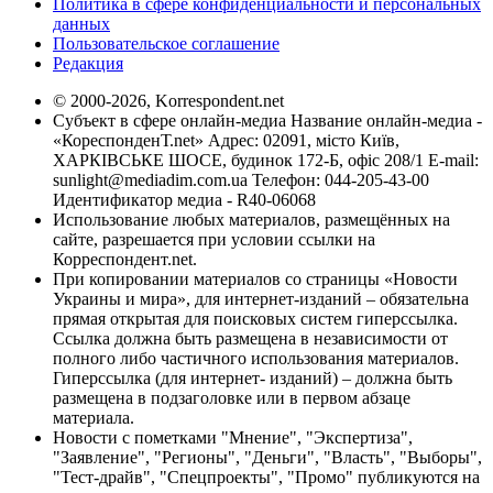
Политика в сфере конфиденциальности и персональных
данных
Пользовательское соглашение
Редакция
© 2000-2026, Korrespondent.net
Субъект в сфере онлайн-медиа Название онлайн-медиа -
«КореспонденТ.net» Адрес: 02091, місто Київ,
ХАРКІВСЬКЕ ШОСЕ, будинок 172-Б, офіс 208/1 E-mail:
sunlight@mediadim.com.ua
Телефон: 044-205-43-00
Идентификатор медиа - R40-06068
Использование любых материалов, размещённых на
сайте, разрешается при условии ссылки на
Корреспондент.net.
При копировании материалов со страницы «Новости
Украины и мира», для интернет-изданий – обязательна
прямая открытая для поисковых систем гиперссылка.
Ссылка должна быть размещена в независимости от
полного либо частичного использования материалов.
Гиперссылка (для интернет- изданий) – должна быть
размещена в подзаголовке или в первом абзаце
материала.
Новости с пометками "Мнение", "Экспертиза",
"Заявление", "Регионы", "Деньги", "Власть", "Выборы",
"Тест-драйв", "Спецпроекты", "Промо" публикуются на