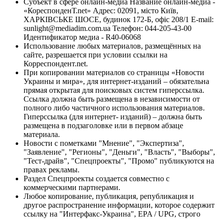
Субъект в сфере онлайн-медиа Название онлайн-медиа -
«КореспонденТ.net» Адрес: 02091, місто Київ,
ХАРКІВСЬКЕ ШОСЕ, будинок 172-Б, офіс 208/1 E-mail:
sunlight@mediadim.com.ua
Телефон: 044-205-43-00
Идентификатор медиа - R40-06068
Использование любых материалов, размещённых на
сайте, разрешается при условии ссылки на
Корреспондент.net.
При копировании материалов со страницы «Новости
Украины и мира», для интернет-изданий – обязательна
прямая открытая для поисковых систем гиперссылка.
Ссылка должна быть размещена в независимости от
полного либо частичного использования материалов.
Гиперссылка (для интернет- изданий) – должна быть
размещена в подзаголовке или в первом абзаце
материала.
Новости с пометками "Мнение", "Экспертиза",
"Заявление", "Регионы", "Деньги", "Власть", "Выборы",
"Тест-драйв", "Спецпроекты", "Промо" публикуются на
правах рекламы.
Раздел Спецпроекты создается совместно с
коммерческими партнерами.
Любое копирование, публикация, републикация и
другое распространение информации, которое содержит
ссылку на "Интерфакс-Украина", EPA / UPG, строго