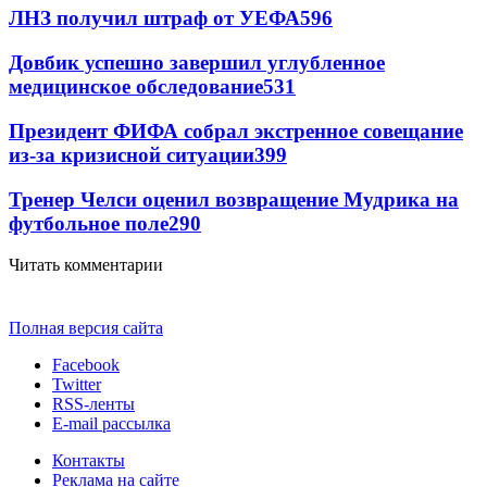
ЛНЗ получил штраф от УЕФА
596
Довбик успешно завершил углубленное
медицинское обследование
531
Президент ФИФА собрал экстренное совещание
из-за кризисной ситуации
399
Тренер Челси оценил возвращение Мудрика на
футбольное поле
290
Читать комментарии
Полная версия сайта
Facebook
Twitter
RSS-ленты
E-mail рассылка
Контакты
Реклама на сайте