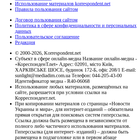
Использование материалов korrespondent.net
Правила пользования сайтом
Договор пользования сайтом
Политика в сфере конфиденциальности и персональных
данных
Пользовательское соглашение
Редакция
© 2000-2026, Korrespondent.net
Субъект в сфере онлайн-медиа Название онлайн-медиа -
«КореспонденТ.net» Адрес: 02091, місто Київ,
ХАРКІВСЬКЕ ШОСЕ, будинок 172-Б, офіс 208/1 E-mail:
sunlight@mediadim.com.ua
Телефон: 044-205-43-00
Идентификатор медиа - R40-06068
Использование любых материалов, размещённых на
сайте, разрешается при условии ссылки на
Корреспондент.net.
При копировании материалов со страницы «Новости
Украины и мира», для интернет-изданий – обязательна
прямая открытая для поисковых систем гиперссылка.
Ссылка должна быть размещена в независимости от
полного либо частичного использования материалов.
Гиперссылка (для интернет- изданий) – должна быть
размещена в подзаголовке или в первом абзаце