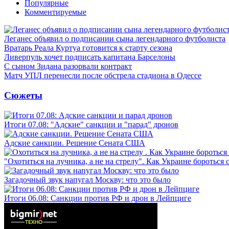
Популярные
Комментируемые
Леганес объявил о подписании сына легендарного футболиста
Вратарь Реала Куртуа готовится к старту сезона
Ливерпуль хочет подписать капитана Барселоны
С сыном Зидана разорвали контракт
Матч УПЛ перенесли после обстрела стадиона в Одессе
Сюжеты
Итоги 07.08: "Адские" санкции и "парад" дронов
Адские санкции. Решение Сената США
"Охотиться на лучника, а не на стрелу". Как Украине бороться 
Загадочный звук напугал Москву: что это было
Итоги 06.08: Санкции против РФ и дрон в Лейпциге