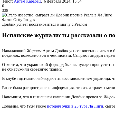
Текст:
Артем Карабец
, 6 февраля 2024, 15:54
0
338
Фото: Getty Images
Довбик успеет восстановиться к матчу с Реалом
Испанские журналисты рассказали о по
Нападающий
Жироны
Артем Довбик успеет восстановиться в б
поединок, возможно всего чемпионата. Сыграют лидеры перве
Отметим, что украинский форвард был вынужден пропустить 
не обнаружили серьезную травму.
В клубе тщательно наблюдают за восстановлением украинца, ч
Ранее была распространена информация, что из-за травмы мени
Напомним, что в нынешней кампании Довбик провел за
Жирон
Добавим, что
Реал
также
потерял очки в 23 туре Ла Лиги
, сыгр