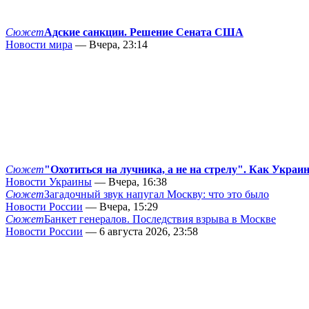
Сюжет
Адские санкции. Решение Сената США
Новости мира
— Вчера, 23:14
Сюжет
"Охотиться на лучника, а не на стрелу". Как Украи
Новости Украины
— Вчера, 16:38
Сюжет
Загадочный звук напугал Москву: что это было
Новости России
— Вчера, 15:29
Сюжет
Банкет генералов. Последствия взрыва в Москве
Новости России
— 6 августа 2026, 23:58