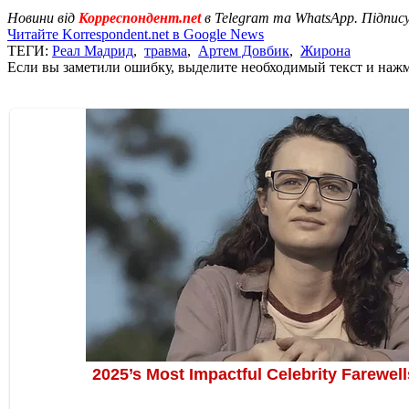
Новини від
Корреспондент.net
в Telegram та WhatsApp. Підпис
Читайте Korrespondent.net в Google News
ТЕГИ:
Реал Мадрид
,
травма
,
Артем Довбик
,
Жирона
Если вы заметили ошибку, выделите необходимый текст и нажми