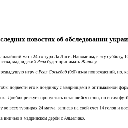
следних новостях об обследовании укра
лижайший матч 24-го тура Ла Лиги. Напомним, в эту субботу, 1
нства, мадридский
Реал
будет принимать
Жирону.
предыдущую игру с
Реал Сосьедад
(0:0) из-за повреждений, но, 
тобы подвести его к поединку с мадридцами в оптимальной форм
ска Довбик рискует пропустить оставшийся сезон, но и сам футб
у
во всех турнирах 24 матча, записав на свой счет 14 голов и во
ав вничью в мадридском дерби с
Атлетико
.