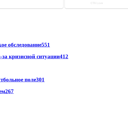
ое обследование
551
-за кризисной ситуации
412
тбольное поле
301
ем
267