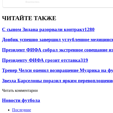
ЧИТАЙТЕ ТАКЖЕ
С сыном Зидана разорвали контракт
1280
Довбик успешно завершил углубленное медицинск
Президент ФИФА собрал экстренное совещание из
Президенту ФИФА грозит отставка
319
Тренер Челси оценил возвращение Мудрика на фу
Звезда Барселоны поразил ярким перевоплощени
Читать комментарии
Новости футбола
Последние