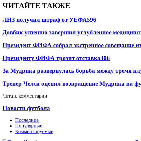
ЧИТАЙТЕ ТАКЖЕ
ЛНЗ получил штраф от УЕФА
596
Довбик успешно завершил углубленное медицинск
Президент ФИФА собрал экстренное совещание из
Президенту ФИФА грозит отставка
306
За Мудрика развернулась борьба между тремя 
Тренер Челси оценил возвращение Мудрика на фу
Читать комментарии
Новости футбола
Последние
Популярные
Комментируемые