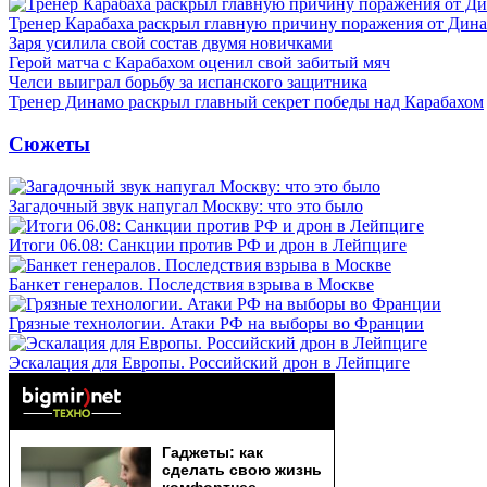
Тренер Карабаха раскрыл главную причину поражения от Дин
Заря усилила свой состав двумя новичками
Герой матча с Карабахом оценил свой забитый мяч
Челси выиграл борьбу за испанского защитника
Тренер Динамо раскрыл главный секрет победы над Карабахом
Сюжеты
Загадочный звук напугал Москву: что это было
Итоги 06.08: Санкции против РФ и дрон в Лейпциге
Банкет генералов. Последствия взрыва в Москве
Грязные технологии. Атаки РФ на выборы во Франции
Эскалация для Европы. Российский дрон в Лейпциге