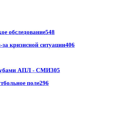
ое обследование
548
-за кризисной ситуации
406
клубами АПЛ - СМИ
305
тбольное поле
296