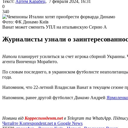
Текст:
Артем Карабец
, 7 февраля 2024, 16:31
0
340
Фото: ФК Динамо Київ
Ванат может сменить УПЛ на итальянскую Серию А
Журналисты узнали о заинтересованнос
Наполи
планирует усилиться за счет игрока сборной Украины
агента Винченцо Морабито.
По словам последнего, в украинском футболисте неаполитанцы
года.
Напомним, что 22-летний Владислав Ванат в текущем сезоне про
Напомним, ранее другой футболист
Динамо
Андрей
Ярмоленко
Новини від
Корреспондент.net
в Telegram та WhatsApp. Підпис
Читайте Korrespondent.net в Google News