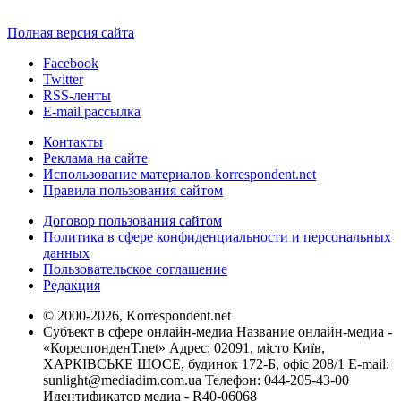
Полная версия сайта
Facebook
Twitter
RSS-ленты
E-mail рассылка
Контакты
Реклама на сайте
Использование материалов korrespondent.net
Правила пользования сайтом
Договор пользования сайтом
Политика в сфере конфиденциальности и персональных
данных
Пользовательское соглашение
Редакция
© 2000-2026, Korrespondent.net
Субъект в сфере онлайн-медиа Название онлайн-медиа -
«КореспонденТ.net» Адрес: 02091, місто Київ,
ХАРКІВСЬКЕ ШОСЕ, будинок 172-Б, офіс 208/1 E-mail:
sunlight@mediadim.com.ua
Телефон: 044-205-43-00
Идентификатор медиа - R40-06068