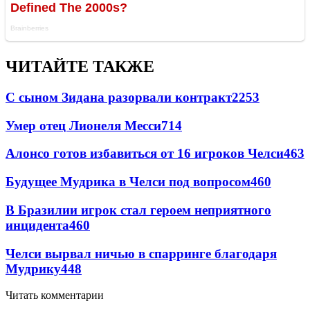
ЧИТАЙТЕ ТАКЖЕ
С сыном Зидана разорвали контракт
2253
Умер отец Лионеля Месси
714
Алонсо готов избавиться от 16 игроков Челси
463
Будущее Мудрика в Челси под вопросом
460
В Бразилии игрок стал героем неприятного
инцидента
460
Челси вырвал ничью в спарринге благодаря
Мудрику
448
Читать комментарии