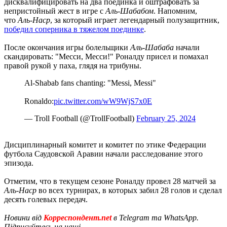
дисквалифицировать на два поединка и оштрафовать за
непристойный жест в игре с
Аль-Шабабом
. Напомним,
что
Аль-Наср
, за который играет легендарный полузащитник,
победил соперника в тяжелом поединке
.
После окончания игры болельщики
Аль-Шабаба
начали
скандировать: "Месси, Месси!" Роналду присел и помахал
правой рукой у паха, глядя на трибуны.
Al-Shabab fans chanting: "Messi, Messi"
Ronaldo:
pic.twitter.com/wW9WjS7x0E
— Troll Football (@TrollFootball)
February 25, 2024
Дисциплинарный комитет и комитет по этике Федерации
футбола Саудовской Аравии начали расследование этого
эпизода.
Отметим, что в текущем сезоне Роналду провел 28 матчей за
Аль-Наср
во всех турнирах, в которых забил 28 голов и сделал
десять голевых передач.
Новини від
Корреспондент.net
в Telegram та WhatsApp.
Підписуйтесь на наші