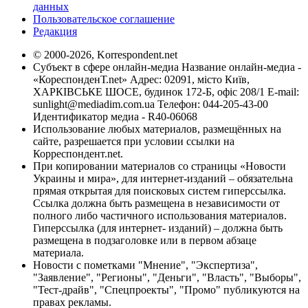
данных
Пользовательское соглашение
Редакция
© 2000-2026, Korrespondent.net
Субъект в сфере онлайн-медиа Название онлайн-медиа -
«КореспонденТ.net» Адрес: 02091, місто Київ,
ХАРКІВСЬКЕ ШОСЕ, будинок 172-Б, офіс 208/1 E-mail:
sunlight@mediadim.com.ua
Телефон: 044-205-43-00
Идентификатор медиа - R40-06068
Использование любых материалов, размещённых на
сайте, разрешается при условии ссылки на
Корреспондент.net.
При копировании материалов со страницы «Новости
Украины и мира», для интернет-изданий – обязательна
прямая открытая для поисковых систем гиперссылка.
Ссылка должна быть размещена в независимости от
полного либо частичного использования материалов.
Гиперссылка (для интернет- изданий) – должна быть
размещена в подзаголовке или в первом абзаце
материала.
Новости с пометками "Мнение", "Экспертиза",
"Заявление", "Регионы", "Деньги", "Власть", "Выборы",
"Тест-драйв", "Спецпроекты", "Промо" публикуются на
правах рекламы.