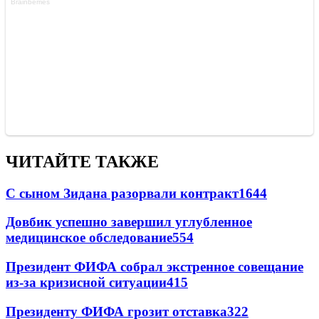
ЧИТАЙТЕ ТАКЖЕ
С сыном Зидана разорвали контракт
1644
Довбик успешно завершил углубленное
медицинское обследование
554
Президент ФИФА собрал экстренное совещание
из-за кризисной ситуации
415
Президенту ФИФА грозит отставка
322