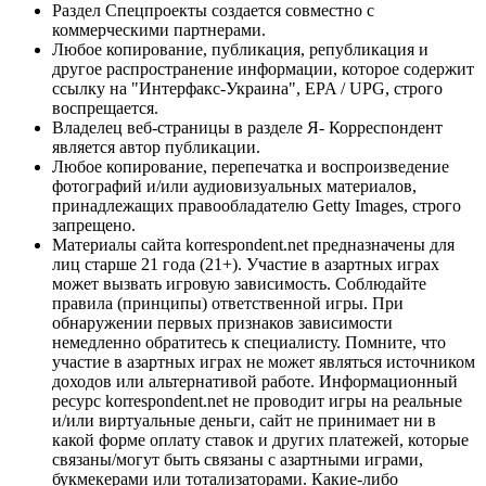
Раздел Спецпроекты создается совместно с
коммерческими партнерами.
Любое копирование, публикация, републикация и
другое распространение информации, которое содержит
ссылку на "Интерфакс-Украина", EPA / UPG, строго
воспрещается.
Владелец веб-страницы в разделе Я- Корреспондент
является автор публикации.
Любое копирование, перепечатка и воспроизведение
фотографий и/или аудиовизуальных материалов,
принадлежащих правообладателю Getty Images, строго
запрещено.
Материалы сайта korrespondent.net предназначены для
лиц старше 21 года (21+). Участие в азартных играх
может вызвать игровую зависимость. Соблюдайте
правила (принципы) ответственной игры. При
обнаружении первых признаков зависимости
немедленно обратитесь к специалисту. Помните, что
участие в азартных играх не может являться источником
доходов или альтернативой работе. Информационный
ресурс korrespondent.net не проводит игры на реальные
и/или виртуальные деньги, сайт не принимает ни в
какой форме оплату ставок и других платежей, которые
связаны/могут быть связаны с азартными играми,
букмекерами или тотализаторами. Какие-либо