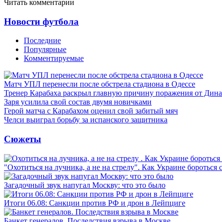
Читать комментарии
Новости футбола
Последние
Популярные
Комментируемые
Матч УПЛ перенесли после обстрела стадиона в Одессе
Тренер Карабаха раскрыл главную причину поражения от Дин
Заря усилила свой состав двумя новичками
Герой матча с Карабахом оценил свой забитый мяч
Челси выиграл борьбу за испанского защитника
Сюжеты
"Охотиться на лучника, а не на стрелу". Как Украине бороться 
Загадочный звук напугал Москву: что это было
Итоги 06.08: Санкции против РФ и дрон в Лейпциге
Банкет генералов. Последствия взрыва в Москве