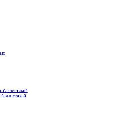
амо
с баллистикой