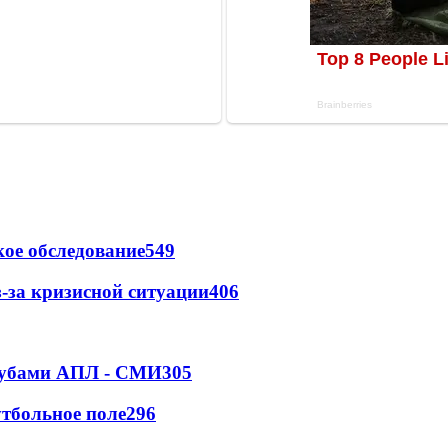
ое обследование
549
-за кризисной ситуации
406
клубами АПЛ - СМИ
305
тбольное поле
296