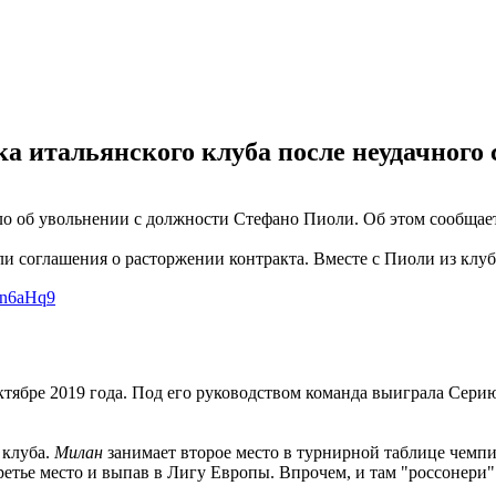
а итальянского клуба после неудачного 
ило об увольнении с должности Стефано Пиоли. Об этом сообщает
ли соглашения о расторжении контракта. Вместе с Пиоли из клуб
Qn6aHq9
ктябре 2019 года. Под его руководством команда выиграла Серию
 клуба.
Милан
занимает второе место в турнирной таблице чемпио
ретье место и выпав в Лигу Европы. Впрочем, и там "россонери" 