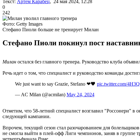
Текст:
Артем Карабец
, 24 мая 2024, 12:28
0
242
Фото: Getty Images
Стефано Пиоли больше не тренирует Милан
Стефано Пиоли покинул пост наставник
Милан
остался без главного тренера. Руководство клуба объяв
Речь идет о том, что специалист и руководство команды достиг
We just want to say Grazie, Stefano ❤🖤
pic.twitter.com/4H3
— AC Milan (@acmilan)
May 24, 2024
Отметим, что 58-летний специалист возглавил "Россонери" в о
следующей кампании.
Впрочем, текущий сезон стал разочарованием для болельщиков
не смогла выйти в плей-офф Лиги чемпионов, заняв в группе т
четвертьфинала
Роме.