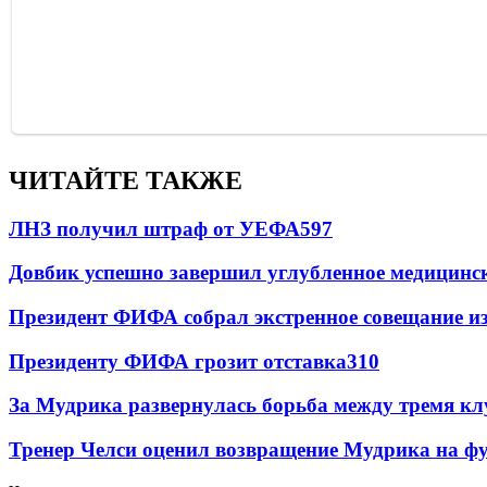
ЧИТАЙТЕ ТАКЖЕ
ЛНЗ получил штраф от УЕФА
597
Довбик успешно завершил углубленное медицинск
Президент ФИФА собрал экстренное совещание из
Президенту ФИФА грозит отставка
310
За Мудрика развернулась борьба между тремя 
Тренер Челси оценил возвращение Мудрика на фу