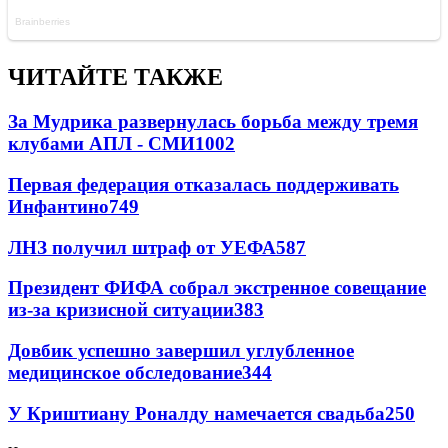
ЧИТАЙТЕ ТАКЖЕ
За Мудрика развернулась борьба между тремя
клубами АПЛ - СМИ
1002
Первая федерация отказалась поддерживать
Инфантино
749
ЛНЗ получил штраф от УЕФА
587
Президент ФИФА собрал экстренное совещание
из-за кризисной ситуации
383
Довбик успешно завершил углубленное
медицинское обследование
344
У Криштиану Роналду намечается свадьба
250