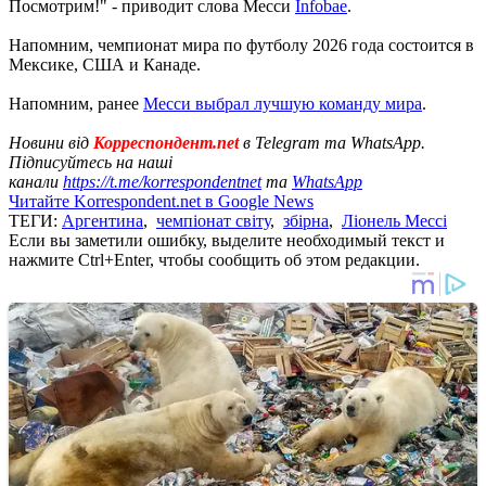
Посмотрим!" - приводит слова Месси
Infobae
.
Напомним, чемпионат мира по футболу 2026 года состоится в
Мексике, США и Канаде.
Напомним, ранее
Месси выбрал лучшую команду мира
.
Новини від
Корреспондент.net
в Telegram та WhatsApp.
Підписуйтесь на наші
канали
https://t.me/korrespondentnet
та
WhatsApp
Читайте Korrespondent.net в Google News
ТЕГИ:
Аргентина
,
чемпіонат світу
,
збірна
,
Ліонель Мессі
Если вы заметили ошибку, выделите необходимый текст и
нажмите Ctrl+Enter, чтобы сообщить об этом редакции.