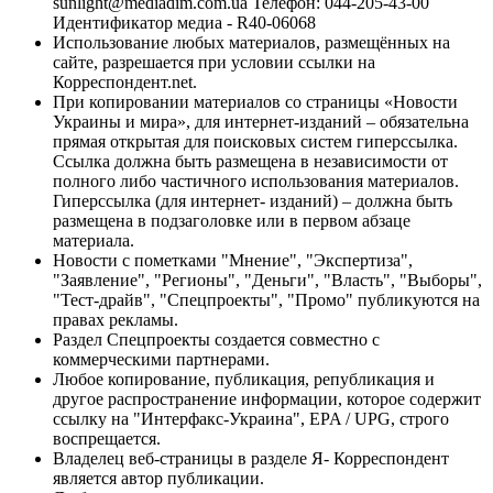
sunlight@mediadim.com.ua
Телефон: 044-205-43-00
Идентификатор медиа - R40-06068
Использование любых материалов, размещённых на
сайте, разрешается при условии ссылки на
Корреспондент.net.
При копировании материалов со страницы «Новости
Украины и мира», для интернет-изданий – обязательна
прямая открытая для поисковых систем гиперссылка.
Ссылка должна быть размещена в независимости от
полного либо частичного использования материалов.
Гиперссылка (для интернет- изданий) – должна быть
размещена в подзаголовке или в первом абзаце
материала.
Новости с пометками "Мнение", "Экспертиза",
"Заявление", "Регионы", "Деньги", "Власть", "Выборы",
"Тест-драйв", "Спецпроекты", "Промо" публикуются на
правах рекламы.
Раздел Спецпроекты создается совместно с
коммерческими партнерами.
Любое копирование, публикация, републикация и
другое распространение информации, которое содержит
ссылку на "Интерфакс-Украина", EPA / UPG, строго
воспрещается.
Владелец веб-страницы в разделе Я- Корреспондент
является автор публикации.