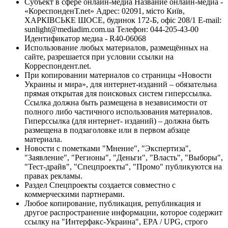
Субъект в сфере онлайн-медиа Название онлайн-медиа -
«КореспонденТ.net» Адрес: 02091, місто Київ,
ХАРКІВСЬКЕ ШОСЕ, будинок 172-Б, офіс 208/1 E-mail:
sunlight@mediadim.com.ua
Телефон: 044-205-43-00
Идентификатор медиа - R40-06068
Использование любых материалов, размещённых на
сайте, разрешается при условии ссылки на
Корреспондент.net.
При копировании материалов со страницы «Новости
Украины и мира», для интернет-изданий – обязательна
прямая открытая для поисковых систем гиперссылка.
Ссылка должна быть размещена в независимости от
полного либо частичного использования материалов.
Гиперссылка (для интернет- изданий) – должна быть
размещена в подзаголовке или в первом абзаце
материала.
Новости с пометками "Мнение", "Экспертиза",
"Заявление", "Регионы", "Деньги", "Власть", "Выборы",
"Тест-драйв", "Спецпроекты", "Промо" публикуются на
правах рекламы.
Раздел Спецпроекты создается совместно с
коммерческими партнерами.
Любое копирование, публикация, републикация и
другое распространение информации, которое содержит
ссылку на "Интерфакс-Украина", EPA / UPG, строго