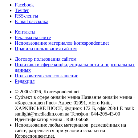
Facebook
Twitter
RSS-ленты
E-mail рассылка
Контакты
Реклама на сайте
Использование материалов korrespondent.net
Правила пользования сайтом
Договор пользования сайтом
Политика в сфере конфиденциальности и персональных
данных
Пользовательское соглашение
Редакция
© 2000-2026, Korrespondent.net
Субъект в сфере онлайн-медиа Название онлайн-медиа -
«КореспонденТ.net» Адрес: 02091, місто Київ,
ХАРКІВСЬКЕ ШОСЕ, будинок 172-Б, офіс 208/1 E-mail:
sunlight@mediadim.com.ua
Телефон: 044-205-43-00
Идентификатор медиа - R40-06068
Использование любых материалов, размещённых на
сайте, разрешается при условии ссылки на
Корреспондент.net.