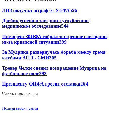
ЛНЗ получил штраф от УЕФА
596
Довбик успешно завершил углубленное
медицинское обследование
544
Президент ФИФА собрал экстренное совещание
из-за кризисной ситуации
399
За Мудрика развернулась борьба между тремя
клубами АПЛ - СМИ
305
Тренер Челси оценил возвращение Мудрика на
футбольное поле
293
Президенту ФИФА грозит отставка
264
Читать комментарии
Полная версия сайта