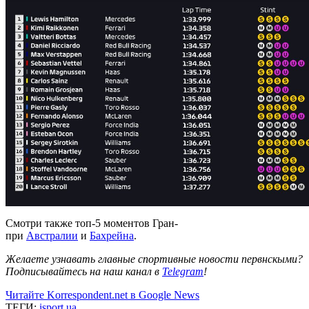
Смотри также топ-5 моментов Гран-
при
Австралии
и
Бахрейна
.
Желаете узнавать главные спортивные новости первнскыми?
Подписывайтесь на наш канал в
Telegram
!
Читайте Korrespondent.net в Google News
ТЕГИ:
isport.ua