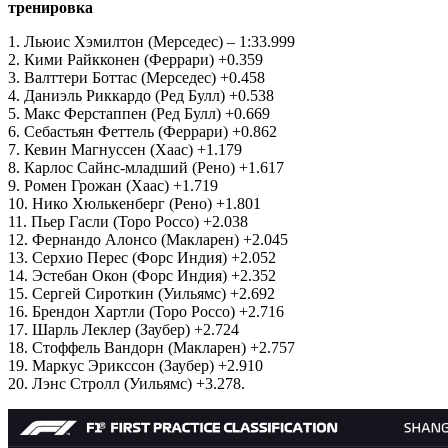
тренировка
1. Льюис Хэмилтон (Мерседес) – 1:33.999
2. Кими Райкконен (Феррари) +0.359
3. Валттери Боттас (Мерседес) +0.458
4. Даниэль Риккардо (Ред Булл) +0.538
5. Макс Ферстаппен (Ред Булл) +0.669
6. Себастьян Феттель (Феррари) +0.862
7. Кевин Магнуссен (Хаас) +1.179
8. Карлос Сайнс-младший (Рено) +1.617
9. Ромен Грожан (Хаас) +1.719
10. Нико Хюлькенберг (Рено) +1.801
11. Пьер Гасли (Торо Россо) +2.038
12. Фернандо Алонсо (Макларен) +2.045
13. Серхио Перес (Форс Индия) +2.052
14. Эстебан Окон (Форс Индия) +2.352
15. Сергей Сироткин (Уильямс) +2.692
16. Брендон Хартли (Торо Россо) +2.716
17. Шарль Леклер (Заубер) +2.724
18. Стоффель Вандорн (Макларен) +2.757
19. Маркус Эрикссон (Заубер) +2.910
20. Лэнс Стролл (Уильямс) +3.278.