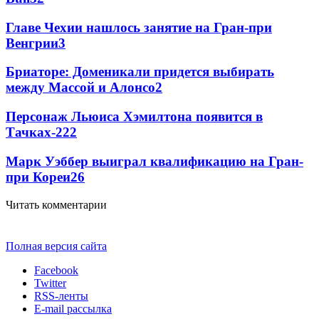
Главе Чехии нашлось занятие на Гран-при
Венгрии
3
Бриаторе: Доменикали придется выбирать
между Массой и Алонсо
2
Персонаж Льюиса Хэмилтона появится в
Тачках-2
2
2
Марк Уэббер выиграл квалификацию на Гран-
при Кореи
2
6
Читать комментарии
Полная версия сайта
Facebook
Twitter
RSS-ленты
E-mail рассылка