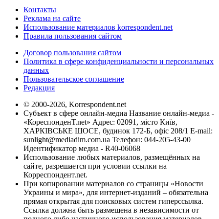
Контакты
Реклама на сайте
Использование материалов korrespondent.net
Правила пользования сайтом
Договор пользования сайтом
Политика в сфере конфиденциальности и персональных
данных
Пользовательское соглашение
Редакция
© 2000-2026, Korrespondent.net
Субъект в сфере онлайн-медиа Название онлайн-медиа -
«КореспонденТ.net» Адрес: 02091, місто Київ,
ХАРКІВСЬКЕ ШОСЕ, будинок 172-Б, офіс 208/1 E-mail:
sunlight@mediadim.com.ua
Телефон: 044-205-43-00
Идентификатор медиа - R40-06068
Использование любых материалов, размещённых на
сайте, разрешается при условии ссылки на
Корреспондент.net.
При копировании материалов со страницы «Новости
Украины и мира», для интернет-изданий – обязательна
прямая открытая для поисковых систем гиперссылка.
Ссылка должна быть размещена в независимости от
полного либо частичного использования материалов.