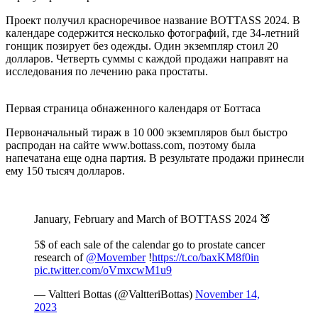
Проект получил красноречивое название BOTTASS 2024. В
календаре содержится несколько фотографий, где 34-летний
гонщик позирует без одежды. Один экземпляр стоил 20
долларов. Четверть суммы с каждой продажи направят на
исследования по лечению рака простаты.
Первая страница обнаженного календаря от Боттаса
Первоначальный тираж в 10 000 экземпляров был быстро
распродан на сайте www.bottass.com, поэтому была
напечатана еще одна партия. В результате продажи принесли
ему 150 тысяч долларов.
January, February and March of BOTTASS 2024 🍑
5$ of each sale of the calendar go to prostate cancer
research of
@Movember
!
https://t.co/baxKM8f0in
pic.twitter.com/oVmxcwM1u9
— Valtteri Bottas (@ValtteriBottas)
November 14,
2023