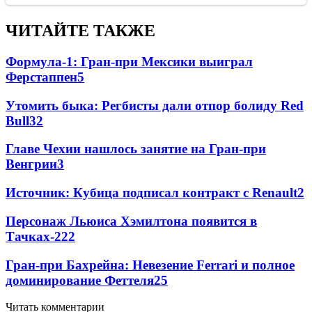
ЧИТАЙТЕ ТАКЖЕ
Формула-1: Гран-при Мексики выиграл
Ферстаппен
5
Утомить быка: Регбисты дали отпор болиду Red
Bull
3
2
Главе Чехии нашлось занятие на Гран-при
Венгрии
3
Источник: Кубица подписал контракт с Renault
2
Персонаж Льюиса Хэмилтона появится в
Тачках-2
2
2
Гран-при Бахрейна: Невезение Ferrari и полное
доминирование Феттеля
2
5
Читать комментарии