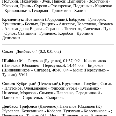
Полухин, Пахмурин - Зуев, Панков; Цыпнятов - Золотухин -
Жвачкин, Гринь - Сурсов - Столяренко, Подзиньш - Карпенко
- Кривошапкин, Геворкян - Гринкевич - Халин
Кременчук:
Новицкий (Гордюшин); Бабрусев - Григорян,
Хришпенц - Боевых, Грицких - Алексюк, Толстушко, Яковлев
- Александров; Варава - Серанов - Тютченко, Савченко - Пукс
- Орлов, Савицкий - Гриценко, Коробов - Дубинин -
Денискин.
Сокол -
Донбасс
0:4 (0:2, 0:0, 0:2)
Шайбы:
0:1 – Разумов (Буценко), 01:57; 0:2 – Кожевников
(Пангелов-Юлдашев – Пересунько), 14:44; 0:3 – Бирюков
(Шишлянников – Сигарев), 40:46; 0:4 – Монс (Пересунько –
Туркин), 59:11
Сокол:
Кубрицкий (Пеленский); Кругляков - Голубич, Сысак
- Платонов, Олендаренко - Фирсов; Рубан - Кузьменко -
Нименко, Морозов - Симчук - Павленко, Середницкий -
Панченко - Сиротенко, - Смирнов.
Донбасс:
Трифонов (Дьяченко); Пангелов-Юлдашев (К) -
Журавлев, Кожевников - Кобелев, Тунхузин - Колесниковс, - ;
Пересунько - Туркин (А) - Монс, Шишлянников - Бирюков -