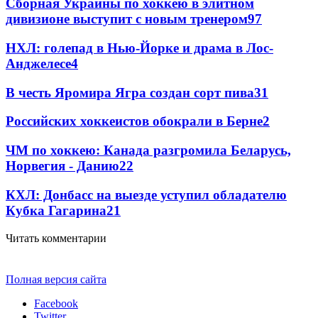
Сборная Украины по хоккею в элитном
дивизионе выступит с новым тренером
97
НХЛ: голепад в Нью-Йорке и драма в Лос-
Анджелесе
4
В честь Яромира Ягра создан сорт пива
3
1
Российских хоккеистов обокрали в Берне
2
ЧМ по хоккею: Канада разгромила Беларусь,
Норвегия - Данию
2
2
КХЛ: Донбасс на выезде уступил обладателю
Кубка Гагарина
2
1
Читать комментарии
Полная версия сайта
Facebook
Twitter