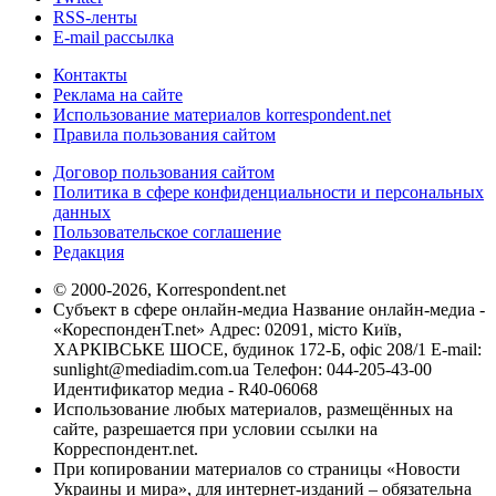
RSS-ленты
E-mail рассылка
Контакты
Реклама на сайте
Использование материалов korrespondent.net
Правила пользования сайтом
Договор пользования сайтом
Политика в сфере конфиденциальности и персональных
данных
Пользовательское соглашение
Редакция
© 2000-2026, Korrespondent.net
Субъект в сфере онлайн-медиа Название онлайн-медиа -
«КореспонденТ.net» Адрес: 02091, місто Київ,
ХАРКІВСЬКЕ ШОСЕ, будинок 172-Б, офіс 208/1 E-mail:
sunlight@mediadim.com.ua
Телефон: 044-205-43-00
Идентификатор медиа - R40-06068
Использование любых материалов, размещённых на
сайте, разрешается при условии ссылки на
Корреспондент.net.
При копировании материалов со страницы «Новости
Украины и мира», для интернет-изданий – обязательна