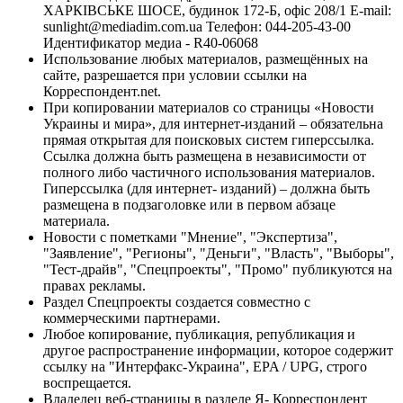
ХАРКІВСЬКЕ ШОСЕ, будинок 172-Б, офіс 208/1 E-mail:
sunlight@mediadim.com.ua
Телефон: 044-205-43-00
Идентификатор медиа - R40-06068
Использование любых материалов, размещённых на
сайте, разрешается при условии ссылки на
Корреспондент.net.
При копировании материалов со страницы «Новости
Украины и мира», для интернет-изданий – обязательна
прямая открытая для поисковых систем гиперссылка.
Ссылка должна быть размещена в независимости от
полного либо частичного использования материалов.
Гиперссылка (для интернет- изданий) – должна быть
размещена в подзаголовке или в первом абзаце
материала.
Новости с пометками "Мнение", "Экспертиза",
"Заявление", "Регионы", "Деньги", "Власть", "Выборы",
"Тест-драйв", "Спецпроекты", "Промо" публикуются на
правах рекламы.
Раздел Спецпроекты создается совместно с
коммерческими партнерами.
Любое копирование, публикация, републикация и
другое распространение информации, которое содержит
ссылку на "Интерфакс-Украина", EPA / UPG, строго
воспрещается.
Владелец веб-страницы в разделе Я- Корреспондент