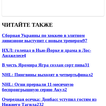
ЧИТАЙТЕ ТАКЖЕ
Сборная Украины по хоккею в элитном
дивизионе выступит с новым тренером
97
НХЛ: голепад в Нью-Йорке и драма в Лос-
Анджелесе
4
В честь Яромира Ягра создан сорт пива
3
1
NHL: Пингвины выходят в четвертьфинал
2
NHL: Огни прервали 11-месячную
беспроигрышную серию Акул
2
Очередная осечка: Донбасс уступил гостям из
Нижнего Тагила
2
32