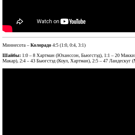
Миннесота –
Колорадо
4:5 (1:0, 0:4, 3:1)
Шайбы:
1:0 – 8 Хартман (Юханссон, Бьюгстэд), 1:1 – 20 Макки
Макар), 2:4 – 43 Бьюгстэд (Коул, Хартман), 2:5 – 47 Ландескуг