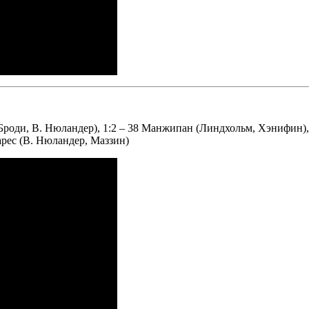
(Броди, В. Нюландер), 1:2 – 38 Манжипан (Линдхольм, Хэнифин), 2
варес (В. Нюландер, Маззин)