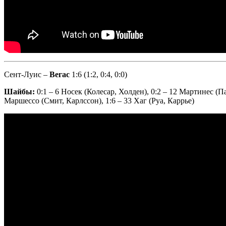
Сент-Луис –
Вегас
1:6 (1:2, 0:4, 0:0)
Шайбы:
0:1 – 6 Носек (Колесар, Холден), 0:2 – 12 Мартинес (Па
Маршессо (Смит, Карлссон), 1:6 – 33 Хаг (Руа, Каррье)