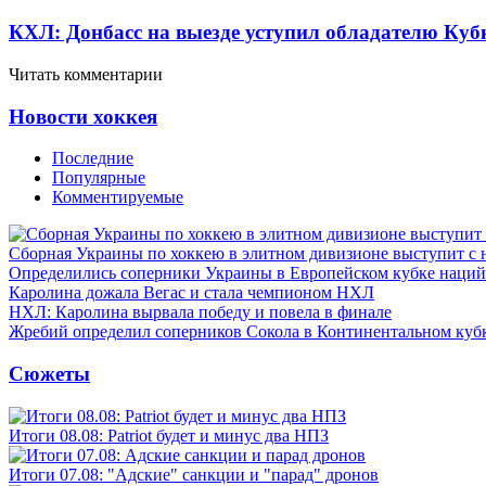
КХЛ: Донбасс на выезде уступил обладателю Куб
Читать комментарии
Новости хоккея
Последние
Популярные
Комментируемые
Сборная Украины по хоккею в элитном дивизионе выступит с
Определились соперники Украины в Европейском кубке наций
Каролина дожала Вегас и стала чемпионом НХЛ
НХЛ: Каролина вырвала победу и повела в финале
Жребий определил соперников Сокола в Континентальном куб
Сюжеты
Итоги 08.08: Patriot будет и минус два НПЗ
Итоги 07.08: "Адские" санкции и "парад" дронов