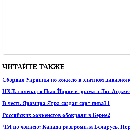
ЧИТАЙТЕ ТАКЖЕ
Сборная Украины по хоккею в элитном дивизион
НХЛ: голепад в Нью-Йорке и драма в Лос-Анджел
В честь Яромира Ягра создан сорт пива
3
1
Российских хоккеистов обокрали в Берне
2
ЧМ по хоккею: Канада разгромила Беларусь, Нор