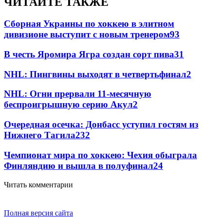
ЧИТАЙТЕ ТАКЖЕ
Сборная Украины по хоккею в элитном
дивизионе выступит с новым тренером
93
В честь Яромира Ягра создан сорт пива
3
1
NHL: Пингвины выходят в четвертьфинал
2
NHL: Огни прервали 11-месячную
беспроигрышную серию Акул
2
Очередная осечка: Донбасс уступил гостям из
Нижнего Тагила
2
32
Чемпионат мира по хоккею: Чехия обыграла
Финляндию и вышла в полуфинал
2
4
Читать комментарии
Полная версия сайта