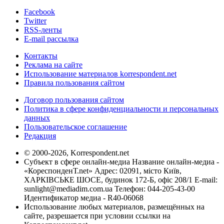
Facebook
Twitter
RSS-ленты
E-mail рассылка
Контакты
Реклама на сайте
Использование материалов korrespondent.net
Правила пользования сайтом
Договор пользования сайтом
Политика в сфере конфиденциальности и персональных
данных
Пользовательское соглашение
Редакция
© 2000-2026, Korrespondent.net
Субъект в сфере онлайн-медиа Название онлайн-медиа -
«КореспонденТ.net» Адрес: 02091, місто Київ,
ХАРКІВСЬКЕ ШОСЕ, будинок 172-Б, офіс 208/1 E-mail:
sunlight@mediadim.com.ua
Телефон: 044-205-43-00
Идентификатор медиа - R40-06068
Использование любых материалов, размещённых на
сайте, разрешается при условии ссылки на