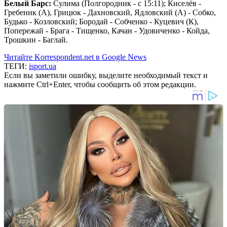
Белый Барс:
Сулима (Полгородник - с 15:11); Киселёв -
Гребеник (А), Грицюк - Дахновский, Ядловский (А) - Собко,
Будько - Козловский; Бородай - Собченко - Куцевич (К),
Попережай - Брага - Тищенко, Качан - Удовиченко - Койда,
Трошкин - Баглай.
Читайте Korrespondent.net в Google News
ТЕГИ:
isport.ua
Если вы заметили ошибку, выделите необходимый текст и
нажмите Ctrl+Enter, чтобы сообщить об этом редакции.