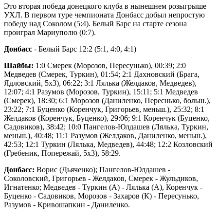
Это вторая победа донецкого клуба в нынешнем розыгрыше
УХЛ. В первом туре чемпионата Донбасс добыл непростую
победу над Соколом (5:4). Белый Барс на старте сезона
проиграл Мариуполю (0:7).
Донбасс
- Белый Барс 12:2 (5:1, 4:0, 4:1)
Шайбы:
1:0 Смерек (Морозов, Пересунько), 00:39; 2:0
Медведев (Смерек, Туркин), 01:54; 2:1 Дахновский (Брага,
Ядловский, 5х3), 06:22; 3:1 Лялька (Желдаков, Медведев),
12:07; 4:1 Разумов (Морозов, Туркин), 15:11; 5:1 Медведев
(Смерек), 18:30; 6:1 Морозов (Даниленко, Переснько, больш.),
23:22; 7:1 Буценко (Коренчук, Григорьев, меньш.), 25:32; 8:1
Желдаков (Коренчук, Буценко), 29:06; 9:1 Коренчук (Буценко,
Садовиков), 38:42; 10:0 Пангелов-Юлдашев (Лялька, Туркин,
меньш.), 40:48; 11:1 Разумов (Желдаков, Даниленко, меньш.),
42:53; 12:1 Туркин (Лялька, Медведев), 44:48; 12:2 Козловский
(Гребеник, Попережай, 5х3), 58:29.
Донбасс:
Ворис (Дьяченко); Пангелов-Юлдашев -
Соколовский, Григорьев - Желдаков, Смерек - Жульдиков,
Игнатенко; Медведев - Туркин (А) - Лялька (А), Коренчук -
Буценко - Садовиков, Морозов - Захаров (К) - Пересунько,
Разумов - Кривошапкин - Даниленко.