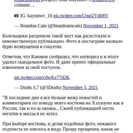
costume…
📸 IG: kayumov_16
pic.twitter.com/Ungj2Vd08V
— Brandon Cain (@brandonmcain)
November 1, 2021
Болельщики расценили такой жест как расистскую и
невежественную публикацию. Фото в инстаграме вызвало
бурю возмущения в соцсетях.
Отметим, что Каюмов сообразил, что натворил и в итоге
удалил скандальное фото. И даже принес официальные
извинения за свой поступок.
pic.twitter.com/cdwKe77d2K
— Drafts 3.7 (@3Drafts)
November 3, 2021
"В последние дни я все больше вижу новостей и
комментариев по поводу моего костюма на Хэллоуин как в
России, так и из-за океана... Своей публикацией нести
негатив в массы я не хотел.
При выборе костюма, и делая подобные фото, никакого
подтекста не имелось в виду. Прошу прощения, никак не