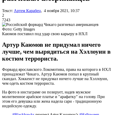
Текст:
Артем Карабец
, 4 ноября 2021, 10:37
2
7243
Фото: Getty Images
Каюмов поставил под удар свою карьеру в НХЛ
Артур Каюмов не придумал ничего
лучше, чем вырядиться на Хэллоуин в
костюм террориста.
Форвард ярославского Локомотива, права на которого в НХЛ
принадлежат Чикаго, Артур Каюмов попал в крупный
скандал. Хоккеист не придумал ничего лучше на Хэллоуин,
чем одеть костюм террориста.
На фото в инстаграме он позирует, надев мужское
молитвенное арабское платье и "арафатку" на голову. При
этом его девушка или жена надела сари - традиционную
индийскую одежду.
#Blackhawks
prospect Artur Kayumov’s
#Halloween