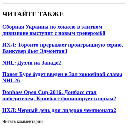
ЧИТАЙТЕ ТАКЖЕ
Сборная Украины по хоккею в элитном
дивизионе выступит с новым тренером
68
НХЛ: Торонто прерывает проигрышную серию,
Ванкувер бьет Эдмонтон
3
NHL: Дуэли на Западе
2
Павел Буре будет введен в Зал хоккейной славы
NHL
2
6
Donbass Open Cup-2016. Донбасс стал
победителем, Кривбасс финиширует вторым
2
НХЛ: Черный день для лидеров чемпионата
2
Читать комментарии