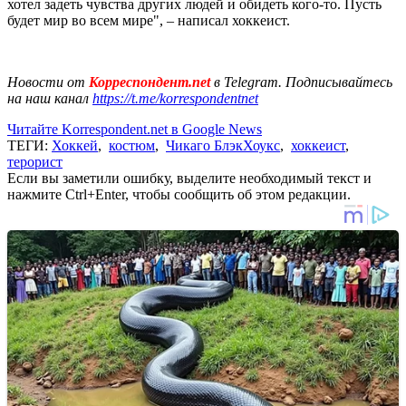
хотел задеть чувства других людей и обидеть кого-то. Пусть
будет мир во всем мире", – написал хоккеист.
Новости от
Корреспондент.net
в Telegram. Подписывайтесь
на наш канал
https://t.me/korrespondentnet
Читайте Korrespondent.net в Google News
ТЕГИ:
Хоккей
,
костюм
,
Чикаго БлэкХоукс
,
хоккеист
,
терорист
Если вы заметили ошибку, выделите необходимый текст и
нажмите Ctrl+Enter, чтобы сообщить об этом редакции.