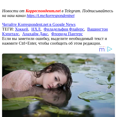
Новости от
Корреспондент.net
в Telegram. Подписывайтесь
на наш канал
https://t.me/korrespondentnet
Читайте Korrespondent.net в Google News
ТЕГИ:
Хоккей
,
НХЛ
,
Филадельфия Флайерс
,
Вашингтон
Кэпиталс
,
Анахайм Дакс
,
Флорида Пантерс
Если вы заметили ошибку, выделите необходимый текст и
нажмите Ctrl+Enter, чтобы сообщить об этом редакции.