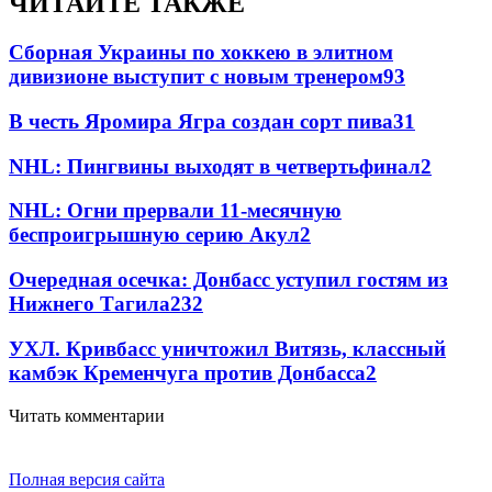
ЧИТАЙТЕ ТАКЖЕ
Сборная Украины по хоккею в элитном
дивизионе выступит с новым тренером
93
В честь Яромира Ягра создан сорт пива
3
1
NHL: Пингвины выходят в четвертьфинал
2
NHL: Огни прервали 11-месячную
беспроигрышную серию Акул
2
Очередная осечка: Донбасс уступил гостям из
Нижнего Тагила
2
32
УХЛ. Кривбасс уничтожил Витязь, классный
камбэк Кременчуга против Донбасса
2
Читать комментарии
Полная версия сайта