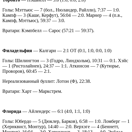
Голы: Мэттьюс — 7 (бол., Нюландер, Райлли), 7:37 — 1:0.
Кампф — 3 (Каше, Керфут), 56:04 — 2:0. Марнер — 4 (п.в.,
Кампф, Мэттьюс), 59:37 — 3:0.
Вратари: Кэмпбелл — Сарос (57:21 — 59:37).
Филадельфия
— Калгари — 2:1 ОТ (0:1, 1:0, 0:0, 1:0)
Голы: Шилингтон — 3 (Годро, Линдхольм), 10:31 — 0:1. Хэйс
— 1 (Ристолайнен), 24:37 — 1:1. Аткинсон — 7 (Кутюрье,
Проворов), 60:45 — 2:1.
Нереализованный буллит: Лотон (Ф), 22:38.
Вратари: Харт — Маркстрем.
Флорида
— Айлендерс — 6:1 (4:0, 1:1, 1:0)
Голы: Юбердо — 5 (Дюклер, Барков), 6:58 — 1:0. Ломберг — 1
(Хернквист, Монтур), 14:40 — 2:0. Верхэге — 4 (Беннетт,
Монтур), 16:04 — 3:0. Хернквист — 3, 18:13 — 4:0. Экблад —