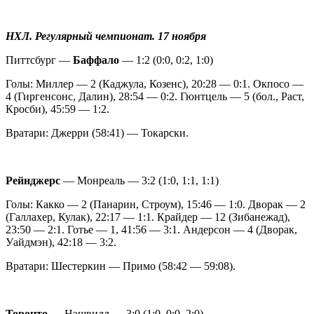
НХЛ. Регулярный чемпионат. 17 ноября
Питтсбург —
Баффало
— 1:2 (0:0, 0:2, 1:0)
Голы: Миллер — 2 (Каджула, Козенс), 20:28 — 0:1. Окпосо —
4 (Гиргенсонс, Далин), 28:54 — 0:2. Гюнтцель — 5 (бол., Раст,
Кросби), 45:59 — 1:2.
Вратари: Джерри (58:41) — Токарски.
Рейнджерс
— Монреаль — 3:2 (1:0, 1:1, 1:1)
Голы: Какко — 2 (Панарин, Строум), 15:46 — 1:0. Дворак — 2
(Галлахер, Кулак), 22:17 — 1:1. Крайдер — 12 (Зибанежад),
23:50 — 2:1. Готье — 1, 41:56 — 3:1. Андерсон — 4 (Дворак,
Уайдмэн), 42:18 — 3:2.
Вратари: Шестеркин — Примо (58:42 — 59:08).
Торонто
— Нэшвилл — 3:0 (1:0, 0:0, 2:0)