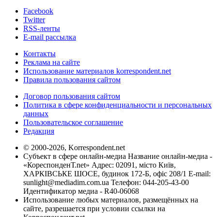
Facebook
Twitter
RSS-ленты
E-mail рассылка
Контакты
Реклама на сайте
Использование материалов korrespondent.net
Правила пользования сайтом
Договор пользования сайтом
Политика в сфере конфиденциальности и персональных
данных
Пользовательское соглашение
Редакция
© 2000-2026, Korrespondent.net
Субъект в сфере онлайн-медиа Название онлайн-медиа -
«КореспонденТ.net» Адрес: 02091, місто Київ,
ХАРКІВСЬКЕ ШОСЕ, будинок 172-Б, офіс 208/1 E-mail:
sunlight@mediadim.com.ua
Телефон: 044-205-43-00
Идентификатор медиа - R40-06068
Использование любых материалов, размещённых на
сайте, разрешается при условии ссылки на