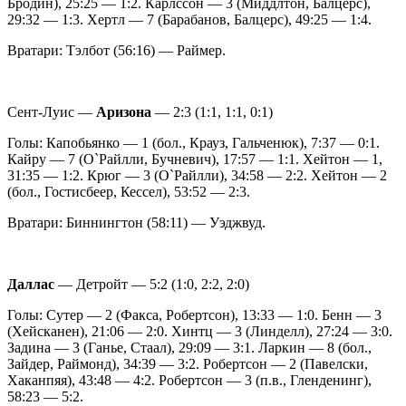
Бродин), 25:25 — 1:2. Карлссон — 3 (Миддлтон, Балцерс),
29:32 — 1:3. Хертл — 7 (Барабанов, Балцерс), 49:25 — 1:4.
Вратари: Тэлбот (56:16) — Раймер.
Сент-Луис —
Аризона
— 2:3 (1:1, 1:1, 0:1)
Голы: Капобьянко — 1 (бол., Крауз, Гальченюк), 7:37 — 0:1.
Кайру — 7 (О`Райлли, Бучневич), 17:57 — 1:1. Хейтон — 1,
31:35 — 1:2. Крюг — 3 (О`Райлли), 34:58 — 2:2. Хейтон — 2
(бол., Гостисбеер, Кессел), 53:52 — 2:3.
Вратари: Биннингтон (58:11) — Уэджвуд.
Даллас
— Детройт — 5:2 (1:0, 2:2, 2:0)
Голы: Сутер — 2 (Факса, Робертсон), 13:33 — 1:0. Бенн — 3
(Хейсканен), 21:06 — 2:0. Хинтц — 3 (Линделл), 27:24 — 3:0.
Задина — 3 (Ганье, Стаал), 29:09 — 3:1. Ларкин — 8 (бол.,
Зайдер, Раймонд), 34:39 — 3:2. Робертсон — 2 (Павелски,
Хаканпяя), 43:48 — 4:2. Робертсон — 3 (п.в., Гленденинг),
58:23 — 5:2.