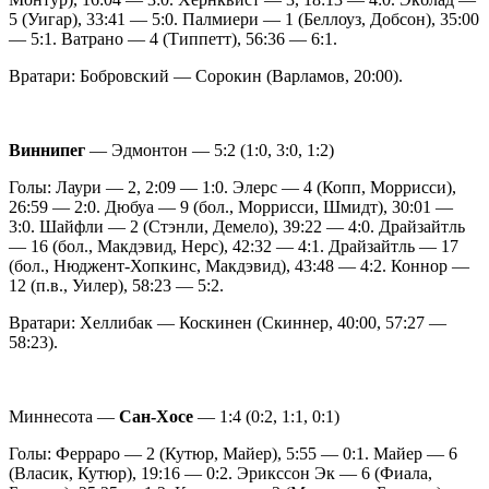
5 (Уигар), 33:41 — 5:0. Палмиери — 1 (Беллоуз, Добсон), 35:00
— 5:1. Ватрано — 4 (Типпетт), 56:36 — 6:1.
Вратари: Бобровский — Сорокин (Варламов, 20:00).
Виннипег
— Эдмонтон — 5:2 (1:0, 3:0, 1:2)
Голы: Лаури — 2, 2:09 — 1:0. Элерс — 4 (Копп, Моррисси),
26:59 — 2:0. Дюбуа — 9 (бол., Моррисси, Шмидт), 30:01 —
3:0. Шайфли — 2 (Стэнли, Демело), 39:22 — 4:0. Драйзайтль
— 16 (бол., Макдэвид, Нерс), 42:32 — 4:1. Драйзайтль — 17
(бол., Нюджент-Хопкинс, Макдэвид), 43:48 — 4:2. Коннор —
12 (п.в., Уилер), 58:23 — 5:2.
Вратари: Хеллибак — Коскинен (Скиннер, 40:00, 57:27 —
58:23).
Миннесота —
Сан-Хосе
— 1:4 (0:2, 1:1, 0:1)
Голы: Ферраро — 2 (Кутюр, Майер), 5:55 — 0:1. Майер — 6
(Власик, Кутюр), 19:16 — 0:2. Эрикссон Эк — 6 (Фиала,